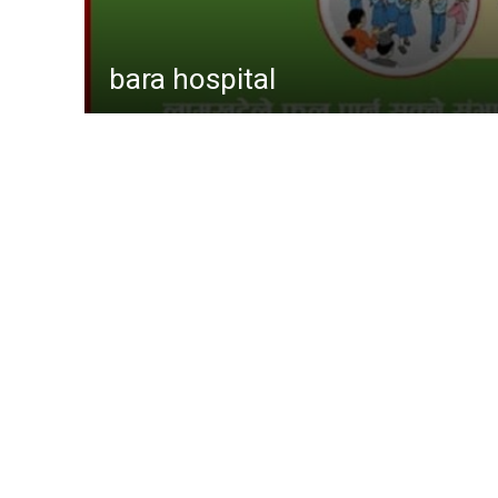
समाचा
gaur hospital
मधेश
अन्तर्राष
स्वास्थ्
खेलकु
राजनीत
प्रदेश
baudhimai nagarpalika
अर्थ
समाज
कोशी
rauta
bara 
other
Parsa