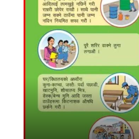
suwarn-gaupalika
विषयसू