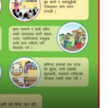
FM
aadarsa-kotwal-gawpalika
Mobile App
ची