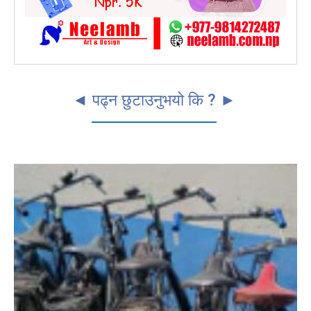
◄ पढ्न छुटाउनुभयो कि ? ►