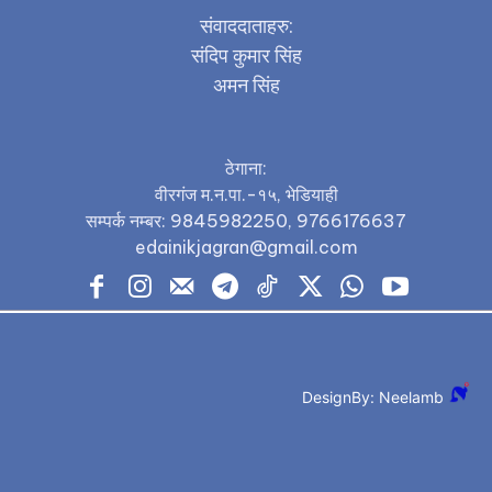
संवाददाताहरु:
संदिप कुमार सिंह
अमन सिंह
ठेगाना:
वीरगंज म.न.पा.-१५, भेडियाही
सम्पर्क नम्बर: 9845982250, 9766176637
edainikjagran@gmail.com
DesignBy: Neelamb