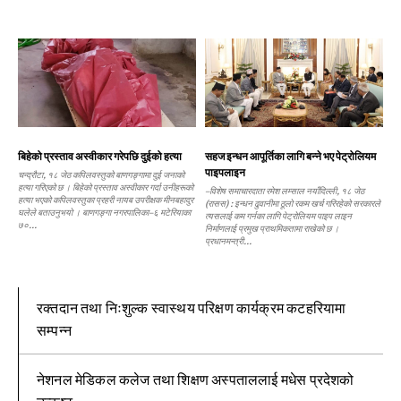
बिहेको प्रस्ताव अस्वीकार गरेपछि दुईको हत्या
सहज इन्धन आपूर्तिका लागि बन्ने भए पेट्रोलियम
पाइपलाइन
चन्द्रौटा, १८ जेठ कपिलवस्तुको बाणगङ्गामा दुई जनाको
हत्या गरिएको छ । बिहेको प्रस्ताव अस्वीकार गर्दा उनीहरूको
–विशेष समाचारदाता रमेश लम्साल नयाँदिल्ली, १८ जेठ
हत्या भएको कपिलवस्तुका प्रहरी नायब उपरीक्षक मीनबहादुर
(रासस) : इन्धन ढुवानीमा ठूलो रकम खर्च गरिरहेको सरकारले
घलेले बताउनुभयो । बाणगङ्गा नगरपालिका–६ मटेरियाका
त्यसलाई कम गर्नका लागि पेट्रोलियम पाइप लाइन
७०...
निर्माणलाई प्रमुख प्राथमिकतामा राखेको छ ।
प्रधानमन्त्री...
रक्तदान तथा निःशुल्क स्वास्थय परिक्षण कार्यक्रम कटहरियामा
सम्पन्न
नेशनल मेडिकल कलेज तथा शिक्षण अस्पताललाई मधेस प्रदेशको