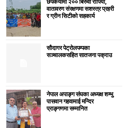
छपकैयामा २०० बिरुवा रोपियो,
Parsa Ad
14
वातावरण संरक्षणमा सशस्त्र प्रहरी
र ग्रीन सिटीको सहकार्य
विशेष
14
मनोरञ्जन
7
कृषि
6
विचार
6
सौदागर पेट्रोलपम्पका
कला
5
सञ्चालकसहित सातजना पक्राउ
चर्चामा
4
अन्तर्वार्ता
3
बागमती
3
आम सञ्चार प्राधिकरणको विज्ञापन
1
नेपाल अपाङ्ग संघका अध्यक्ष शम्भु
फिचर
0
पासवान गहवामाई मन्दिर
लुम्बिनी
0
प्राङ्गणमा सम्मानित
गण्डकी
0
इपेपर
0