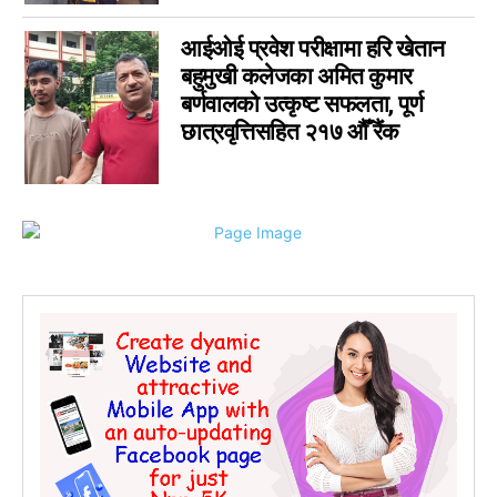
कर्णाली
0
सम्पादकीय
0
आईओई प्रवेश परीक्षामा हरि खेतान
जीवनशैली
0
बहुमुखी कलेजका अमित कुमार
बर्णवालको उत्कृष्ट सफलता, पूर्ण
राशिफल
0
छात्रवृत्तिसहित २१७ औँ रैंक
कविता
0
सुदूरपश्चिम
0