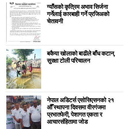
other ads
16
ग्याँसको कृत्रिम अभाव सिर्जना
Parsa Ad
14
गर्नेलाई कारबाही गर्ने प्रजिअको
विशेष
14
चेतावनी
मनोरञ्जन
7
कृषि
6
विचार
6
बकैया खोलाको बाढीले बाँध कटान,
कला
5
सुरक्षा टोली परिचालन
चर्चामा
4
अन्तर्वार्ता
3
बागमती
3
आम सञ्चार प्राधिकरणको विज्ञापन
1
फिचर
0
नेपाल अडिटर्स एसोसिएसनको २१
लुम्बिनी
औँ स्थापना दिवसमा वीरगंजमा
0
प्रभातफेरी, पेशागत एकता र
गण्डकी
0
आचारसंहितामा जोड
इपेपर
0