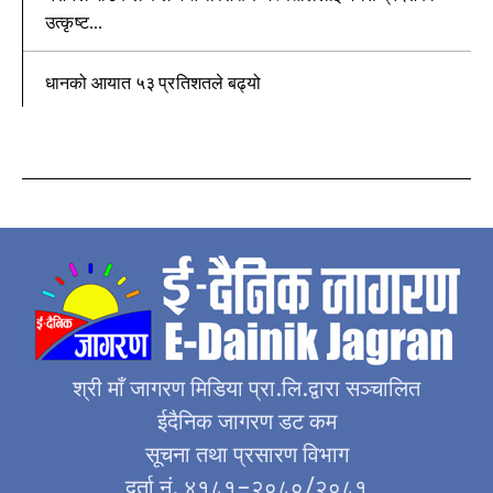
उत्कृष्ट...
धानको आयात ५३ प्रतिशतले बढ्यो
श्री माँ जागरण मिडिया प्रा.लि.द्वारा सञ्चालित
ईदैनिक जागरण डट कम
सूचना तथा प्रसारण विभाग
दर्ता नं. ४१८१–२०८०/२०८१