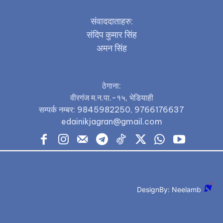
संवाददाताहरु:
संदिप कुमार सिंह
अमन सिंह
ठेगाना:
वीरगंज म.न.पा.-१५, भेडियाही
सम्पर्क नम्बर: 9845982250, 9766176637
edainikjagran@gmail.com
DesignBy: Neelamb