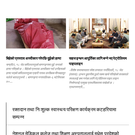
बिहेको प्रस्ताव अस्वीकार गरेपछि दुईको हत्या
सहज इन्धन आपूर्तिका लागि बन्ने भए पेट्रोलियम
पाइपलाइन
चन्द्रौटा, १८ जेठ कपिलवस्तुको बाणगङ्गामा दुई जनाको
हत्या गरिएको छ । बिहेको प्रस्ताव अस्वीकार गर्दा उनीहरूको
–विशेष समाचारदाता रमेश लम्साल नयाँदिल्ली, १८ जेठ
हत्या भएको कपिलवस्तुका प्रहरी नायब उपरीक्षक मीनबहादुर
(रासस) : इन्धन ढुवानीमा ठूलो रकम खर्च गरिरहेको सरकारले
घलेले बताउनुभयो । बाणगङ्गा नगरपालिका–६ मटेरियाका
त्यसलाई कम गर्नका लागि पेट्रोलियम पाइप लाइन
७०...
निर्माणलाई प्रमुख प्राथमिकतामा राखेको छ ।
प्रधानमन्त्री...
रक्तदान तथा निःशुल्क स्वास्थय परिक्षण कार्यक्रम कटहरियामा
सम्पन्न
नेशनल मेडिकल कलेज तथा शिक्षण अस्पताललाई मधेस प्रदेशको