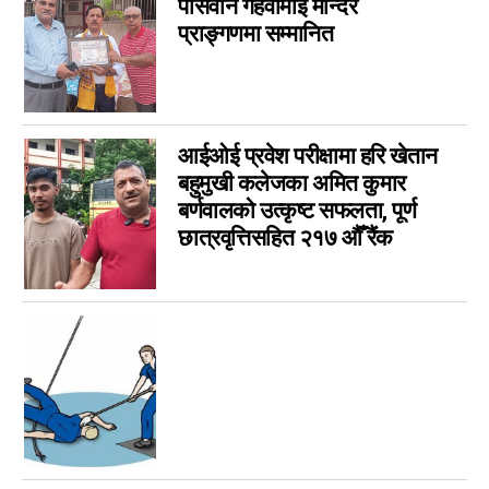
पासवान गहवामाई मन्दिर
Parsa Ad
14
प्राङ्गणमा सम्मानित
विशेष
14
मनोरञ्जन
7
कृषि
6
विचार
6
आईओई प्रवेश परीक्षामा हरि खेतान
कला
बहुमुखी कलेजका अमित कुमार
5
बर्णवालको उत्कृष्ट सफलता, पूर्ण
चर्चामा
4
छात्रवृत्तिसहित २१७ औँ रैंक
अन्तर्वार्ता
3
बागमती
3
आम सञ्चार प्राधिकरणको विज्ञापन
1
फिचर
0
लुम्बिनी
0
गण्डकी
0
इपेपर
0
कर्णाली
0