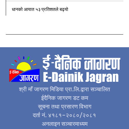
धानको आयात ५३ प्रतिशतले बढ्यो
श्री माँ जागरण मिडिया प्रा.लि.द्वारा सञ्चालित
ईदैनिक जागरण डट कम
सूचना तथा प्रसारण विभाग
दर्ता नं. ४१८१–२०८०/२०८१
अनलाइन सञ्चारमाध्यम