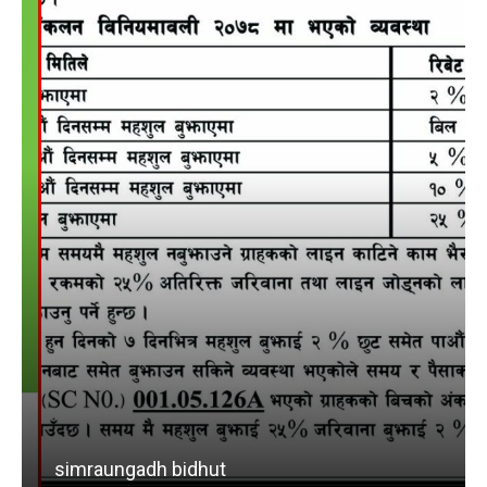
simraungadh bidhut
b