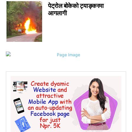
पेट्रोल बोकेको ट्याङ्करमा
सम्पादकीय
0
आगलागी
जीवनशैली
0
राशिफल
0
कविता
0
सुदूरपश्चिम
0