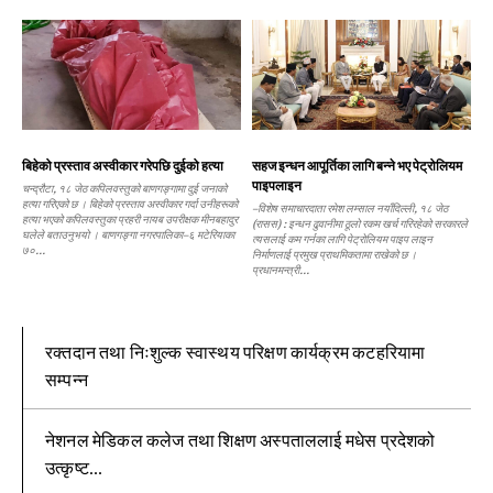
बिहेको प्रस्ताव अस्वीकार गरेपछि दुईको हत्या
सहज इन्धन आपूर्तिका लागि बन्ने भए पेट्रोलियम
पाइपलाइन
चन्द्रौटा, १८ जेठ कपिलवस्तुको बाणगङ्गामा दुई जनाको
हत्या गरिएको छ । बिहेको प्रस्ताव अस्वीकार गर्दा उनीहरूको
–विशेष समाचारदाता रमेश लम्साल नयाँदिल्ली, १८ जेठ
हत्या भएको कपिलवस्तुका प्रहरी नायब उपरीक्षक मीनबहादुर
(रासस) : इन्धन ढुवानीमा ठूलो रकम खर्च गरिरहेको सरकारले
घलेले बताउनुभयो । बाणगङ्गा नगरपालिका–६ मटेरियाका
त्यसलाई कम गर्नका लागि पेट्रोलियम पाइप लाइन
७०...
निर्माणलाई प्रमुख प्राथमिकतामा राखेको छ ।
प्रधानमन्त्री...
रक्तदान तथा निःशुल्क स्वास्थय परिक्षण कार्यक्रम कटहरियामा
सम्पन्न
नेशनल मेडिकल कलेज तथा शिक्षण अस्पताललाई मधेस प्रदेशको
उत्कृष्ट...