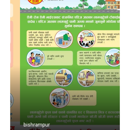
TV
bishrampur
de