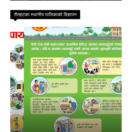
FM
रौतहटका स्थानीय पालिकाको विज्ञापन
Mobile App
विषयसूची
समाचार
3194
मधेश
279