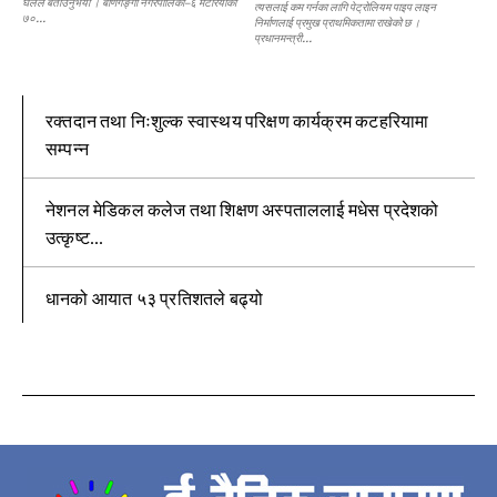
घलेले बताउनुभयो । बाणगङ्गा नगरपालिका–६ मटेरियाका
त्यसलाई कम गर्नका लागि पेट्रोलियम पाइप लाइन
७०...
निर्माणलाई प्रमुख प्राथमिकतामा राखेको छ ।
प्रधानमन्त्री...
रक्तदान तथा निःशुल्क स्वास्थय परिक्षण कार्यक्रम कटहरियामा
सम्पन्न
नेशनल मेडिकल कलेज तथा शिक्षण अस्पताललाई मधेस प्रदेशको
उत्कृष्ट...
धानको आयात ५३ प्रतिशतले बढ्यो