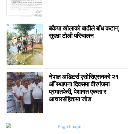
विचार
6
कला
5
चर्चामा
4
बकैया खोलाको बाढीले बाँध कटान,
सुरक्षा टोली परिचालन
अन्तर्वार्ता
3
बागमती
3
आम सञ्चार प्राधिकरणको विज्ञापन
1
फिचर
0
लुम्बिनी
0
नेपाल अडिटर्स एसोसिएसनको २१
गण्डकी
0
औँ स्थापना दिवसमा वीरगंजमा
इपेपर
0
प्रभातफेरी, पेशागत एकता र
आचारसंहितामा जोड
कर्णाली
0
सम्पादकीय
0
जीवनशैली
0
राशिफल
0