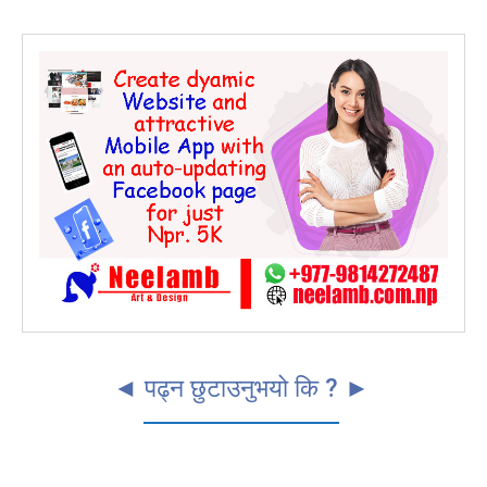
कविता
0
सुदूरपश्चिम
0
◄ पढ्न छुटाउनुभयो कि ? ►