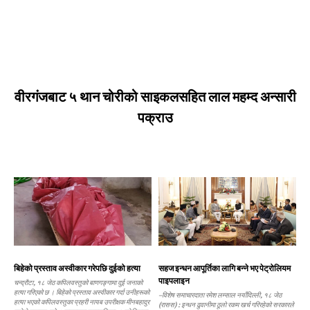
वीरगंजबाट ५ थान चोरीको साइकलसहित लाल महम्द अन्सारी
पक्राउ
बिहेको प्रस्ताव अस्वीकार गरेपछि दुईको हत्या
सहज इन्धन आपूर्तिका लागि बन्ने भए पेट्रोलियम
पाइपलाइन
चन्द्रौटा, १८ जेठ कपिलवस्तुको बाणगङ्गामा दुई जनाको
हत्या गरिएको छ । बिहेको प्रस्ताव अस्वीकार गर्दा उनीहरूको
–विशेष समाचारदाता रमेश लम्साल नयाँदिल्ली, १८ जेठ
हत्या भएको कपिलवस्तुका प्रहरी नायब उपरीक्षक मीनबहादुर
(रासस) : इन्धन ढुवानीमा ठूलो रकम खर्च गरिरहेको सरकारले