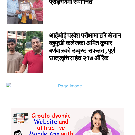
प्राङ्गणमा सम्मानित
आईओई प्रवेश परीक्षामा हरि खेतान
बहुमुखी कलेजका अमित कुमार
बर्णवालको उत्कृष्ट सफलता, पूर्ण
छात्रवृत्तिसहित २१७ औँ रैंक