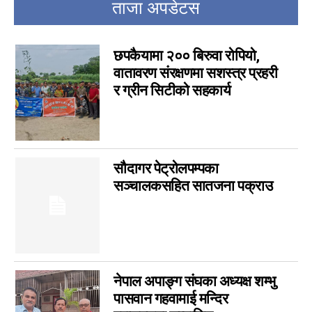
ताजा अपडेटस
इपेपर
0
कर्णाली
0
सम्पादकीय
0
छपकैयामा २०० बिरुवा रोपियो,
जीवनशैली
0
वातावरण संरक्षणमा सशस्त्र प्रहरी
र ग्रीन सिटीको सहकार्य
राशिफल
0
कविता
0
सुदूरपश्चिम
0
सौदागर पेट्रोलपम्पका
सञ्चालकसहित सातजना पक्राउ
नेपाल अपाङ्ग संघका अध्यक्ष शम्भु
पासवान गहवामाई मन्दिर