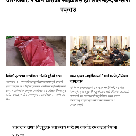
वीरगंजबाट ५ थान चोरीको साइकलसहित लाल महम्द अन्सारी
पक्राउ
बिहेको प्रस्ताव अस्वीकार गरेपछि दुईको हत्या
सहज इन्धन आपूर्तिका लागि बन्ने भए पेट्रोलियम
पाइपलाइन
चन्द्रौटा, १८ जेठ कपिलवस्तुको बाणगङ्गामा दुई जनाको
हत्या गरिएको छ । बिहेको प्रस्ताव अस्वीकार गर्दा उनीहरूको
–विशेष समाचारदाता रमेश लम्साल नयाँदिल्ली, १८ जेठ
हत्या भएको कपिलवस्तुका प्रहरी नायब उपरीक्षक मीनबहादुर
(रासस) : इन्धन ढुवानीमा ठूलो रकम खर्च गरिरहेको सरकारले
घलेले बताउनुभयो । बाणगङ्गा नगरपालिका–६ मटेरियाका
त्यसलाई कम गर्नका लागि पेट्रोलियम पाइप लाइन
७०...
निर्माणलाई प्रमुख प्राथमिकतामा राखेको छ ।
प्रधानमन्त्री...
रक्तदान तथा निःशुल्क स्वास्थय परिक्षण कार्यक्रम कटहरियामा
सम्पन्न