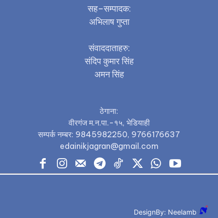
सह–सम्पादक:
अभिलाष गुप्ता
संवाददाताहरु:
संदिप कुमार सिंह
अमन सिंह
ठेगाना:
वीरगंज म.न.पा.-१५, भेडियाही
सम्पर्क नम्बर: 9845982250, 9766176637
edainikjagran@gmail.com
DesignBy: Neelamb