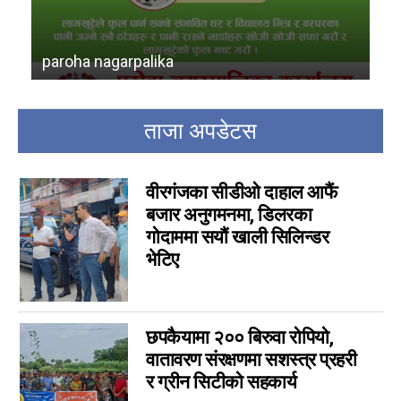
paroha nagarpalika
ra
ताजा अपडेटस
वीरगंजका सीडीओ दाहाल आफैं
बजार अनुगमनमा, डिलरका
गोदाममा सयौं खाली सिलिन्डर
भेटिए
छपकैयामा २०० बिरुवा रोपियो,
वातावरण संरक्षणमा सशस्त्र प्रहरी
र ग्रीन सिटीको सहकार्य