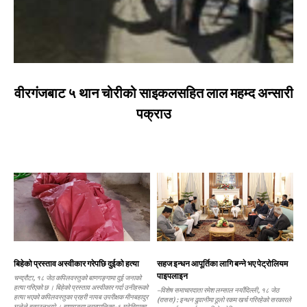
वीरगंजबाट ५ थान चोरीको साइकलसहित लाल महम्द अन्सारी
पक्राउ
बिहेको प्रस्ताव अस्वीकार गरेपछि दुईको हत्या
सहज इन्धन आपूर्तिका लागि बन्ने भए पेट्रोलियम
पाइपलाइन
चन्द्रौटा, १८ जेठ कपिलवस्तुको बाणगङ्गामा दुई जनाको
हत्या गरिएको छ । बिहेको प्रस्ताव अस्वीकार गर्दा उनीहरूको
–विशेष समाचारदाता रमेश लम्साल नयाँदिल्ली, १८ जेठ
हत्या भएको कपिलवस्तुका प्रहरी नायब उपरीक्षक मीनबहादुर
(रासस) : इन्धन ढुवानीमा ठूलो रकम खर्च गरिरहेको सरकारले
घलेले बताउनुभयो । बाणगङ्गा नगरपालिका–६ मटेरियाका