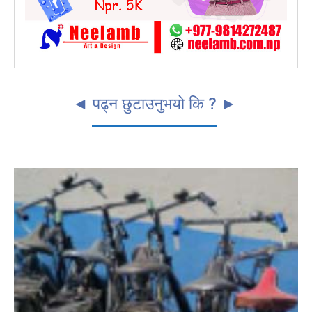
◄ पढ्न छुटाउनुभयो कि ? ►