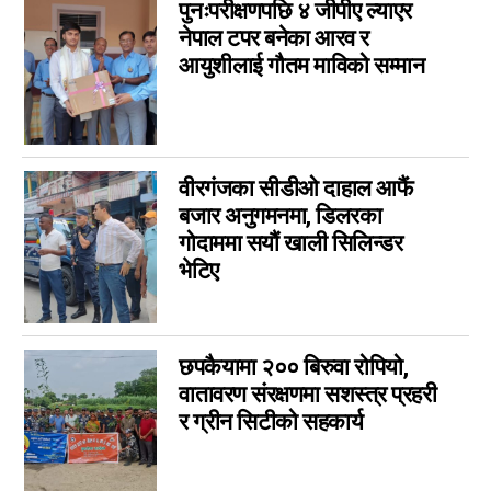
पुनःपरीक्षणपछि ४ जीपीए ल्याएर
नेपाल टपर बनेका आरव र
आयुशीलाई गौतम माविको सम्मान
वीरगंजका सीडीओ दाहाल आफैं
बजार अनुगमनमा, डिलरका
गोदाममा सयौं खाली सिलिन्डर
भेटिए
छपकैयामा २०० बिरुवा रोपियो,
वातावरण संरक्षणमा सशस्त्र प्रहरी
र ग्रीन सिटीको सहकार्य