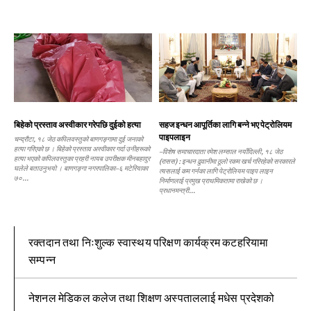
बिहेको प्रस्ताव अस्वीकार गरेपछि दुईको हत्या
सहज इन्धन आपूर्तिका लागि बन्ने भए पेट्रोलियम
पाइपलाइन
चन्द्रौटा, १८ जेठ कपिलवस्तुको बाणगङ्गामा दुई जनाको
हत्या गरिएको छ । बिहेको प्रस्ताव अस्वीकार गर्दा उनीहरूको
–विशेष समाचारदाता रमेश लम्साल नयाँदिल्ली, १८ जेठ
हत्या भएको कपिलवस्तुका प्रहरी नायब उपरीक्षक मीनबहादुर
(रासस) : इन्धन ढुवानीमा ठूलो रकम खर्च गरिरहेको सरकारले
घलेले बताउनुभयो । बाणगङ्गा नगरपालिका–६ मटेरियाका
त्यसलाई कम गर्नका लागि पेट्रोलियम पाइप लाइन
७०...
निर्माणलाई प्रमुख प्राथमिकतामा राखेको छ ।
प्रधानमन्त्री...
रक्तदान तथा निःशुल्क स्वास्थय परिक्षण कार्यक्रम कटहरियामा
सम्पन्न
नेशनल मेडिकल कलेज तथा शिक्षण अस्पताललाई मधेस प्रदेशको