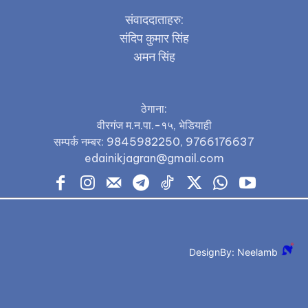
संवाददाताहरु:
संदिप कुमार सिंह
अमन सिंह
ठेगाना:
वीरगंज म.न.पा.-१५, भेडियाही
सम्पर्क नम्बर: 9845982250, 9766176637
edainikjagran@gmail.com
DesignBy: Neelamb