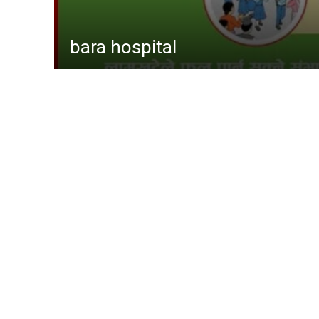
समाचा
gaur hospital
मधेश
अन्तर्राष
स्वास्थ्
खेलकु
राजनीत
प्रदेश
अर्थ
समाज
कोशी
baudhimai nagarpalika
rauta
bara 
other
Parsa