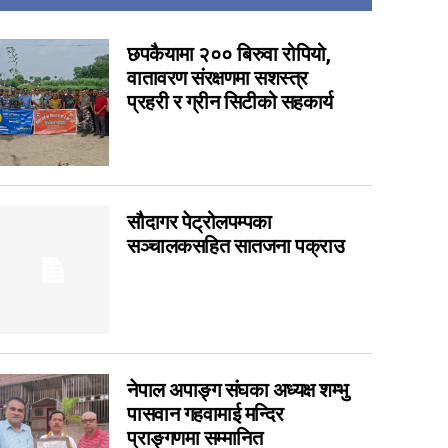
14
7
छपकैयामा २०० बिरुवा रोपियो,
वातावरण संरक्षणमा सशस्त्र
6
प्रहरी र ग्रीन सिटीको सहकार्य
6
5
4
3
सौदागर पेट्रोलपम्पका
3
सञ्चालकसहित सातजना पक्राउ
1
0
0
0
0
नेपाल अपाङ्ग संघका अध्यक्ष शम्भु
पासवान गहवामाई मन्दिर
0
प्राङ्गणमा सम्मानित
0