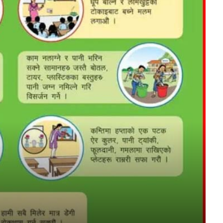
FM
aadarsa-kotwal-gawpalika
Mobile App
ची