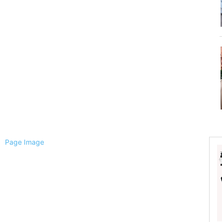
ैली
ल
्चिम