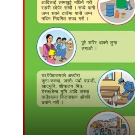
suwarn-gaupalika
विषयसू