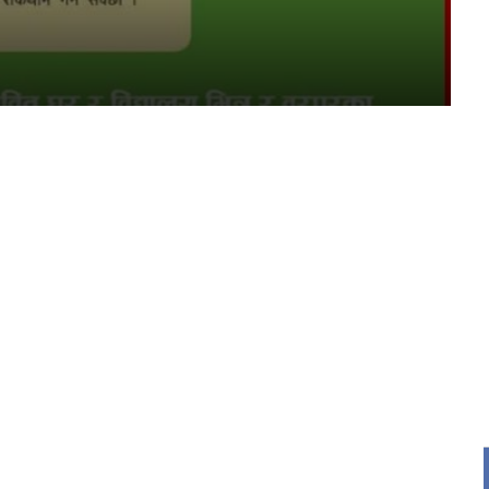
र
s
्ट्रिय
य
द
ि
rajpur nagarpalika
hat ad
ad
 ads
 Ad