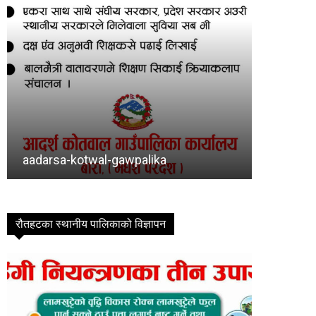
Baragadhi
bishram
रौतहटका स्थानीय पालिकाको विज्ञापन