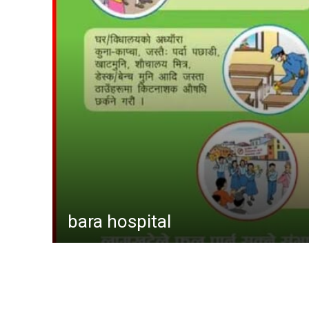
suwarn-gaupalika
gaur hospital
विषयसू