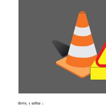
वीरगंज, ९ कात्तिक ।