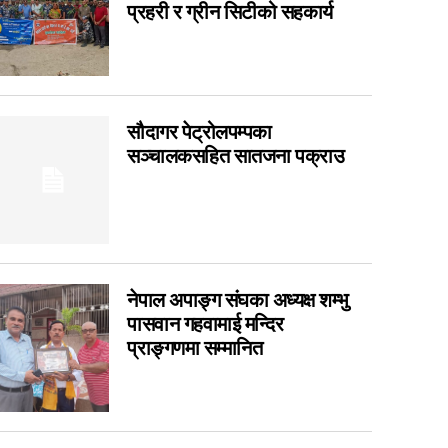
प्रहरी र ग्रीन सिटीको सहकार्य
14
7
6
6
सौदागर पेट्रोलपम्पका
5
सञ्चालकसहित सातजना पक्राउ
4
3
3
1
0
नेपाल अपाङ्ग संघका अध्यक्ष शम्भु
पासवान गहवामाई मन्दिर
0
प्राङ्गणमा सम्मानित
0
0
0
0