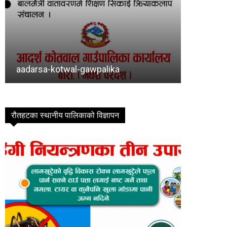
Baragadhi
bishram
रौतहटका स्थानीय पालिकाको विज्ञापन
imraungadh bidhut