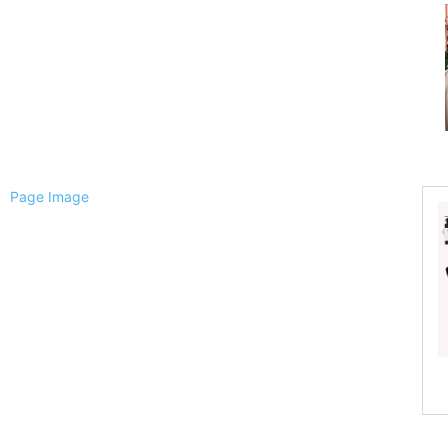
ैली
ल
्चिम