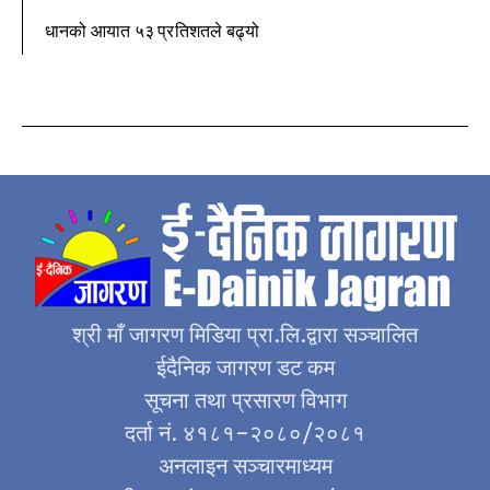
धानको आयात ५३ प्रतिशतले बढ्यो
श्री माँ जागरण मिडिया प्रा.लि.द्वारा सञ्चालित
ईदैनिक जागरण डट कम
सूचना तथा प्रसारण विभाग
दर्ता नं. ४१८१–२०८०/२०८१
अनलाइन सञ्चारमाध्यम