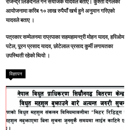
राजेन्द्र लिङदेनले गर्ने संयोजक यादवले बताए। कुश्ती दंगलको
आयोजनामा करिब १० लाख रुपैयाँ खर्च हुने अनुमान गरिएको
यादवले बताए ।
पत्रकार सम्मेलनमा राप्रपाका सहमहामन्त्री मोहन यादव, हरिओम
पटेल, पूरन प्रसाद यादव, छोटेलाल प्रसाद कुर्मी लगायतका
उपस्थिती रहेको थियो ।
विज्ञापन