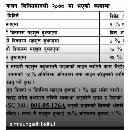
simraungadh bidhut
b