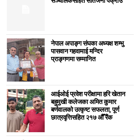
सञ्चालकसहित सातजना पक्राउ
सम्पादकीय
0
जीवनशैली
0
राशिफल
0
कविता
0
नेपाल अपाङ्ग संघका अध्यक्ष शम्भु
सुदूरपश्चिम
0
पासवान गहवामाई मन्दिर
प्राङ्गणमा सम्मानित
आईओई प्रवेश परीक्षामा हरि खेतान
बहुमुखी कलेजका अमित कुमार
बर्णवालको उत्कृष्ट सफलता, पूर्ण
छात्रवृत्तिसहित २१७ औँ रैंक