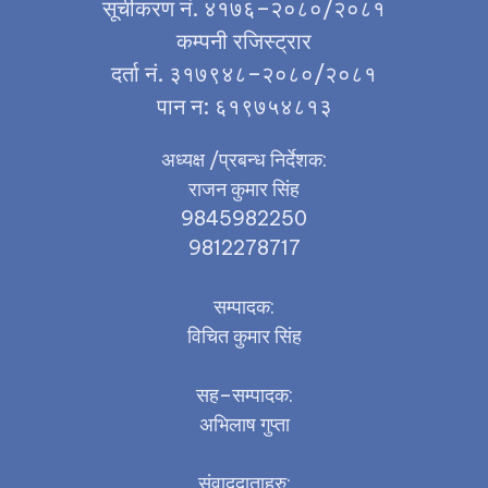
सूचीकरण नं. ४१७६–२०८०/२०८१
कम्पनी रजिस्ट्रार
दर्ता नं. ३१७९४८–२०८०/२०८१
पान न: ६१९७५४८१३
अध्यक्ष /प्रबन्ध निर्देशक:
राजन कुमार सिंह
9845982250
9812278717
सम्पादक:
विचित कुमार सिंह
सह–सम्पादक:
अभिलाष गुप्ता
संवाददाताहरु: