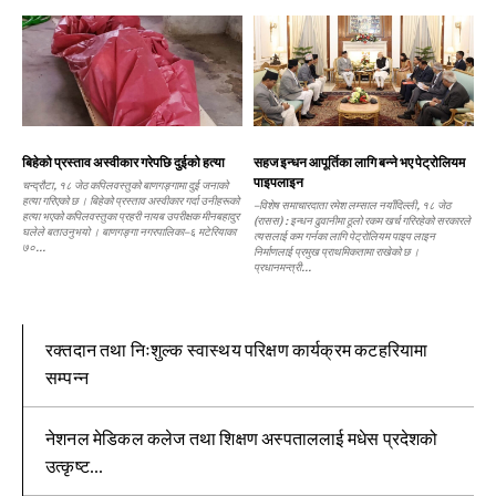
बिहेको प्रस्ताव अस्वीकार गरेपछि दुईको हत्या
सहज इन्धन आपूर्तिका लागि बन्ने भए पेट्रोलियम
पाइपलाइन
चन्द्रौटा, १८ जेठ कपिलवस्तुको बाणगङ्गामा दुई जनाको
हत्या गरिएको छ । बिहेको प्रस्ताव अस्वीकार गर्दा उनीहरूको
–विशेष समाचारदाता रमेश लम्साल नयाँदिल्ली, १८ जेठ
हत्या भएको कपिलवस्तुका प्रहरी नायब उपरीक्षक मीनबहादुर
(रासस) : इन्धन ढुवानीमा ठूलो रकम खर्च गरिरहेको सरकारले
घलेले बताउनुभयो । बाणगङ्गा नगरपालिका–६ मटेरियाका
त्यसलाई कम गर्नका लागि पेट्रोलियम पाइप लाइन
७०...
निर्माणलाई प्रमुख प्राथमिकतामा राखेको छ ।
प्रधानमन्त्री...
रक्तदान तथा निःशुल्क स्वास्थय परिक्षण कार्यक्रम कटहरियामा
सम्पन्न
नेशनल मेडिकल कलेज तथा शिक्षण अस्पताललाई मधेस प्रदेशको
उत्कृष्ट...