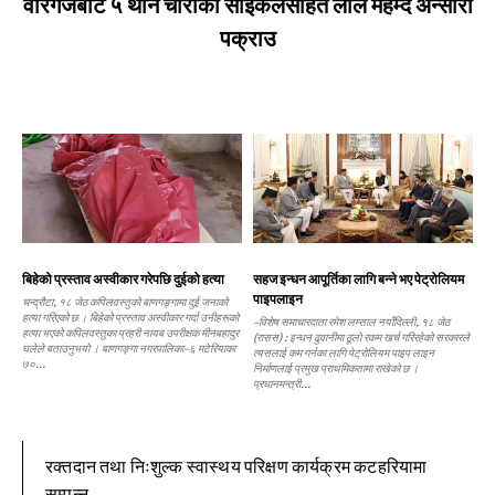
वीरगंजबाट ५ थान चोरीको साइकलसहित लाल महम्द अन्सारी
पक्राउ
बिहेको प्रस्ताव अस्वीकार गरेपछि दुईको हत्या
सहज इन्धन आपूर्तिका लागि बन्ने भए पेट्रोलियम
पाइपलाइन
चन्द्रौटा, १८ जेठ कपिलवस्तुको बाणगङ्गामा दुई जनाको
हत्या गरिएको छ । बिहेको प्रस्ताव अस्वीकार गर्दा उनीहरूको
–विशेष समाचारदाता रमेश लम्साल नयाँदिल्ली, १८ जेठ
हत्या भएको कपिलवस्तुका प्रहरी नायब उपरीक्षक मीनबहादुर
(रासस) : इन्धन ढुवानीमा ठूलो रकम खर्च गरिरहेको सरकारले
घलेले बताउनुभयो । बाणगङ्गा नगरपालिका–६ मटेरियाका
त्यसलाई कम गर्नका लागि पेट्रोलियम पाइप लाइन
७०...
निर्माणलाई प्रमुख प्राथमिकतामा राखेको छ ।
प्रधानमन्त्री...
रक्तदान तथा निःशुल्क स्वास्थय परिक्षण कार्यक्रम कटहरियामा
सम्पन्न