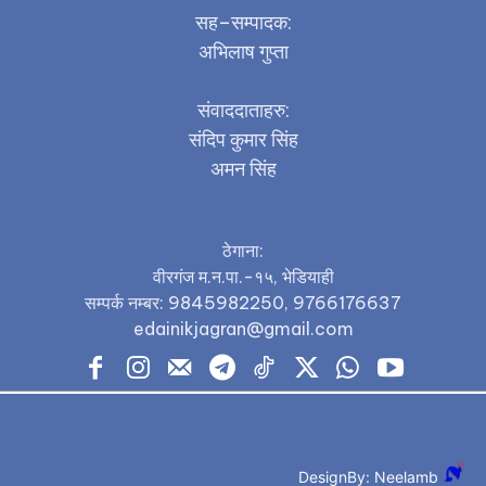
सह–सम्पादक:
अभिलाष गुप्ता
संवाददाताहरु:
संदिप कुमार सिंह
अमन सिंह
ठेगाना:
वीरगंज म.न.पा.-१५, भेडियाही
सम्पर्क नम्बर: 9845982250, 9766176637
edainikjagran@gmail.com
DesignBy: Neelamb