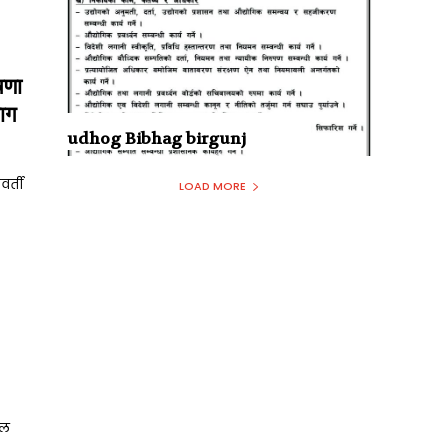
241
99
षणा
91
ाग
81
udhog Bibhag birgunj
27
20
वर्ती
LOAD MORE
19
19
18
16
16
14
14
7
वल