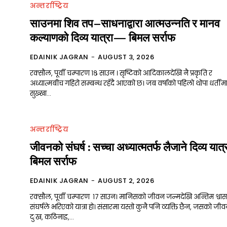
अन्तर्राष्ट्रिय
साउनमा शिव तप–साधनाद्वारा आत्मउन्नति र मानव
कल्याणको दिव्य यात्रा— बिमल सर्राफ
EDAINIK JAGRAN
-
AUGUST 3, 2026
रक्सौल, पूर्वी चम्पारण १८ साउन । सृष्टिको आदिकालदेखि नै प्रकृति र
अध्यात्मबीच गहिरो सम्बन्ध रहँदै आएको छ। जब वर्षाको पहिलो थोपा धर्तीमा 
सुख्खा...
Mobile App
अन्तर्राष्ट्रिय
जीवनको संघर्ष : सच्चा अध्यात्मतर्फ लैजाने दिव्य यात्
बिमल सर्राफ
ची
EDAINIK JAGRAN
-
AUGUST 2, 2026
रक्सौल, पूर्वी चम्पारण १७ साउन। मानिसको जीवन जन्मदेखि अन्तिम श्वा
संघर्षले भरिएको यात्रा हो। संसारमा यस्तो कुनै पनि व्यक्ति छैन, जसको जी
र
दुःख, कठिनाइ,...