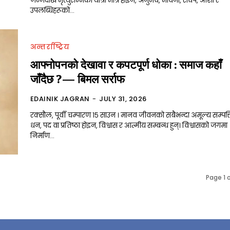
जन्मदेखि मृत्युसम्मको यात्रा मात्र होइन, अनुभव, भावना, संघर्ष, आशा र
उपलब्धिहरूको...
अन्तर्राष्ट्रिय
आफ्नोपनको देखावा र कपटपूर्ण धोका : समाज कहाँ
ता
जाँदैछ ?— बिमल सर्राफ
चार प्राधिकरणको विज्ञापन
EDAINIK JAGRAN
-
JULY 31, 2026
रक्सौल, पूर्वी चम्पारण १५ साउन । मानव जीवनको सबैभन्दा अमूल्य सम्पत्त
धन, पद वा प्रतिष्ठा होइन, विश्वास र आत्मीय सम्बन्ध हुन्। विश्वासको जगमा
निर्माण...
Page 1 
कीय
ैली
ल