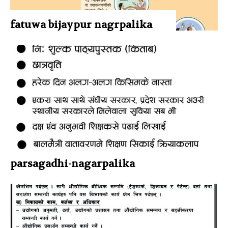
इपेपर
0
fatuwa bijaypur nagrpalika
कर्णाली
0
सम्पादकीय
0
जीवनशैली
0
राशिफल
0
कविता
0
सुदूरपश्चिम
0
parsagadhi-nagarpalika