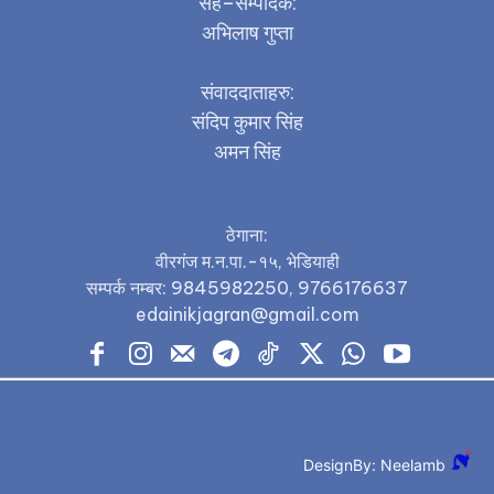
सह–सम्पादक:
अभिलाष गुप्ता
संवाददाताहरु:
संदिप कुमार सिंह
अमन सिंह
ठेगाना:
वीरगंज म.न.पा.-१५, भेडियाही
सम्पर्क नम्बर: 9845982250, 9766176637
edainikjagran@gmail.com
DesignBy: Neelamb