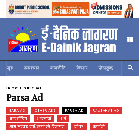
गृह
समाचार
राजनीति
विचार
खेलकुद
स्वास्थ्य
Home
Parsa Ad
Parsa Ad
BARA AD
OTHER ADS
PARSA AD
RAUTAHAT AD
अन्तर्राष्ट्रिय
अन्तर्वार्ता
अर्थ
आम सञ्चार प्राधिकरणको विज्ञापन
इपेपर
कर्णाली