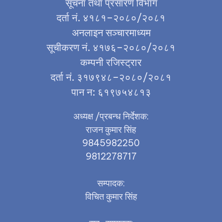
सूचना तथा प्रसारण विभाग
दर्ता नं. ४१८१–२०८०/२०८१
अनलाइन सञ्चारमाध्यम
सूचीकरण नं. ४१७६–२०८०/२०८१
कम्पनी रजिस्ट्रार
दर्ता नं. ३१७९४८–२०८०/२०८१
पान न: ६१९७५४८१३
अध्यक्ष /प्रबन्ध निर्देशक:
राजन कुमार सिंह
9845982250
9812278717
सम्पादक:
विचित कुमार सिंह