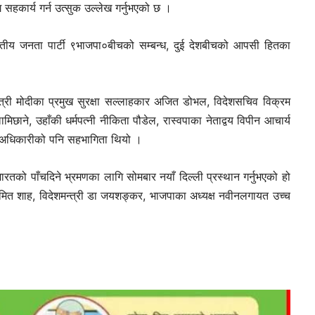
हकार्य गर्न उत्सुक उल्लेख गर्नुभएको छ ।
FM
ारतीय जनता पार्टी ९भाजपा०बीचको सम्बन्ध, दुई देशबीचको आपसी हितका
त्री मोदीका प्रमुख सुरक्षा सल्लाहकार अजित डोभल, विदेशसचिव विक्रम
ाने, उहाँकी धर्मपत्नी नीकिता पौडेल, रास्वपाका नेताद्वय विपीन आचार्य
च अधिकारीको पनि सहभागिता थियो ।
aadarsa-kotwal-gawpalika
रतको पाँचदिने भ्रमणका लागि सोमबार नयाँ दिल्ली प्रस्थान गर्नुभएको हो
मित शाह, विदेशमन्त्री डा जयशङ्कर, भाजपाका अध्यक्ष नवीनलगायत उच्च
Mobile App
ची