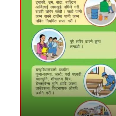
समाचा
मधेश
अन्तर्राष
स्वास्थ्
खेलकु
राजनीत
प्रदेश
अर्थ
समाज
कोशी
baudhimai nagarpalika
rauta
bara 
other
Parsa