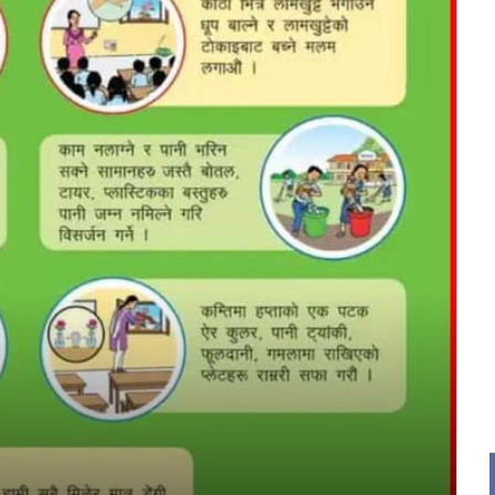
र
्ट्रिय
य
द
ि
rajpur nagarpalika
hat ad
ad
 ads
 Ad