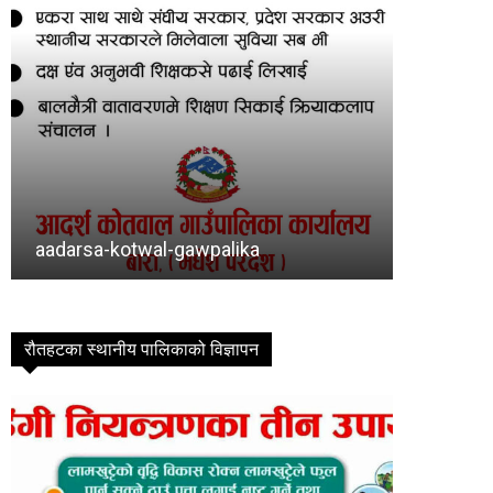
Baragadhi
bishram
रौतहटका स्थानीय पालिकाको विज्ञापन