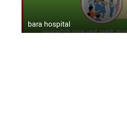
विशेष
मनोरञ्
gaur hospital
कृषि
विचार
कला
चर्चामा
अन्तर्वार्
बागमती
आम सञ्
फिचर
लुम्बिनी
गण्डकी
इपेपर
कर्णाली
सम्पाद