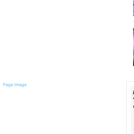
ैली
ल
्चिम