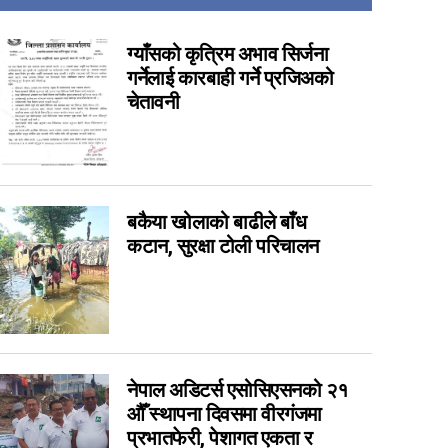
14
ग्याँसको कृत्रिम अभाव सिर्जना
7
गर्नेलाई कारबाही गर्ने प्रजिअको
imraungadh bidhut
6
चेतावनी
6
5
4
3
बकैया खोलाको बाढीले बाँध
3
कटान, सुरक्षा टोली परिचालन
1
0
0
0
नेपाल अडिटर्स एसोसिएसनको २१
0
औँ स्थापना दिवसमा वीरगंजमा
0
प्रभातफेरी, पेशागत एकता र
0