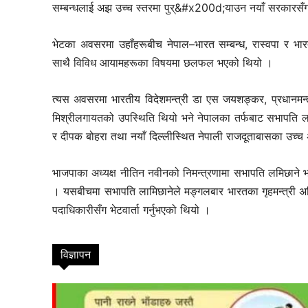
सम्बन्धलाई अझ उच्च स्तरमा पुर्&#x200d;याउन नयाँ सरकारसँग स
भेटका अवसरमा उहाँहरूबीच नेपाल–भारत सम्बन्ध, रास्वपा र भ
साथै विविध आयामहरूका विषयमा छलफल भएको थियो ।
त्यस अवसरमा भारतीय विदेशमन्त्री डा एस जयशङ्कर, प्रधानमन्
मिश्रीलगायतको उपस्थिति थियो भने नेपालका तर्फबाट सभापति लामिछ
र दीपक बोहरा तथा नयाँ दिल्लीस्थित नेपाली राजदूताबासका उच्
suwarn-gaupalika
भाजपाका अध्यक्ष नीतिन नवीनको निमन्त्रणामा सभापति लमिछाने भा
। यसबीचमा सभापति लामिछानेले मङ्गलबार भारतका गृहमन्त्री अ
पदाधिकारीसँग भेटवार्ता गर्नुभएको थियो ।
विज्ञापन
विषयसू