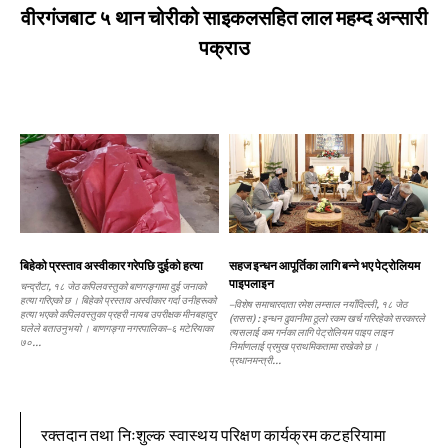
वीरगंजबाट ५ थान चोरीको साइकलसहित लाल महम्द अन्सारी
पक्राउ
बिहेको प्रस्ताव अस्वीकार गरेपछि दुईको हत्या
सहज इन्धन आपूर्तिका लागि बन्ने भए पेट्रोलियम
पाइपलाइन
चन्द्रौटा, १८ जेठ कपिलवस्तुको बाणगङ्गामा दुई जनाको
हत्या गरिएको छ । बिहेको प्रस्ताव अस्वीकार गर्दा उनीहरूको
–विशेष समाचारदाता रमेश लम्साल नयाँदिल्ली, १८ जेठ
हत्या भएको कपिलवस्तुका प्रहरी नायब उपरीक्षक मीनबहादुर
(रासस) : इन्धन ढुवानीमा ठूलो रकम खर्च गरिरहेको सरकारले
घलेले बताउनुभयो । बाणगङ्गा नगरपालिका–६ मटेरियाका
त्यसलाई कम गर्नका लागि पेट्रोलियम पाइप लाइन
७०...
निर्माणलाई प्रमुख प्राथमिकतामा राखेको छ ।
प्रधानमन्त्री...
रक्तदान तथा निःशुल्क स्वास्थय परिक्षण कार्यक्रम कटहरियामा