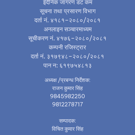
ईदैनिक जागरण डट कम
सूचना तथा प्रसारण विभाग
दर्ता नं. ४१८१–२०८०/२०८१
अनलाइन सञ्चारमाध्यम
सूचीकरण नं. ४१७६–२०८०/२०८१
कम्पनी रजिस्ट्रार
दर्ता नं. ३१७९४८–२०८०/२०८१
पान न: ६१९७५४८१३
अध्यक्ष /प्रबन्ध निर्देशक:
राजन कुमार सिंह
9845982250
9812278717
सम्पादक:
विचित कुमार सिंह