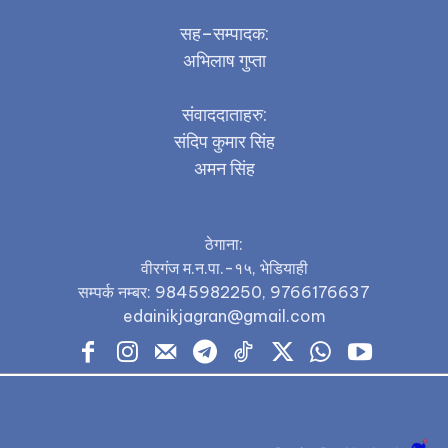
सह–सम्पादक:
अभिलाष गुप्ता
संवाददाताहरु:
संदिप कुमार सिंह
अमन सिंह
ठेगाना:
वीरगंज म.न.पा.-१५, भेडियाही
सम्पर्क नम्बर: 9845982250, 9766176637
edainikjagran@gmail.com