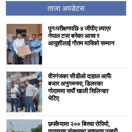
bara ad
16
ताजा अपडेटस
other ads
16
Parsa Ad
14
पुनःपरीक्षणपछि ४ जीपीए ल्याएर
विशेष
14
नेपाल टपर बनेका आरव र
मनोरञ्जन
7
आयुशीलाई गौतम माविको सम्मान
कृषि
6
विचार
6
कला
5
चर्चामा
4
वीरगंजका सीडीओ दाहाल आफैं
बजार अनुगमनमा, डिलरका
अन्तर्वार्ता
3
गोदाममा सयौं खाली सिलिन्डर
बागमती
3
भेटिए
आम सञ्चार प्राधिकरणको विज्ञापन
1
फिचर
0
लुम्बिनी
0
छपकैयामा २०० बिरुवा रोपियो,
गण्डकी
0
वातावरण संरक्षणमा सशस्त्र प्रहरी