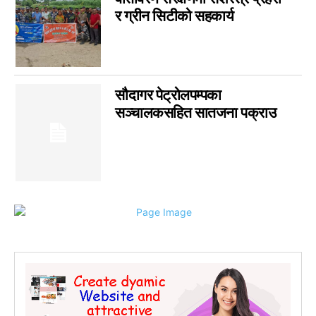
इपेपर
0
र ग्रीन सिटीको सहकार्य
कर्णाली
0
सम्पादकीय
0
जीवनशैली
0
सौदागर पेट्रोलपम्पका
राशिफल
0
सञ्चालकसहित सातजना पक्राउ
कविता
0
सुदूरपश्चिम
0