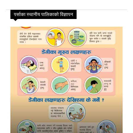
विशेष
14
पर्साका स्थानीय पालिकाको विज्ञापन
मनोरञ्जन
7
कृषि
6
विचार
6
कला
5
चर्चामा
4
अन्तर्वार्ता
3
बागमती
3
आम सञ्चार प्राधिकरणको विज्ञापन
1
फिचर
0
लुम्बिनी
0
गण्डकी
0
इपेपर
0
कर्णाली
0