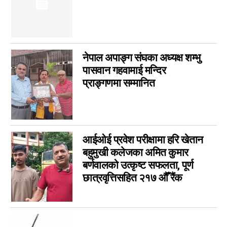
नेपाल अपाङ्ग संघका अध्यक्ष शम्भु
पासवान गहवामाई मन्दिर
प्राङ्गणमा सम्मानित
आईओई प्रवेश परीक्षामा हरि खेतान
बहुमुखी कलेजका अमित कुमार
बर्णवालको उत्कृष्ट सफलता, पूर्ण
छात्रवृत्तिसहित २१७ औँ रैंक