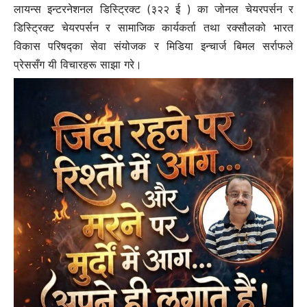
लायन्स इन्टरनेशनल डिस्ट्रिक्ट (३२२ ई ) का जोनल चेयरपर्सन र
डिस्ट्रिक्ट चेयरपर्सन र सामाजिक कार्यकर्ता तथा रक्सौलको भारत
विकास परिषद्का सेवा संयोजक र मिडिया इन्चार्ज बिमल सर्राफले
प्रेससँग यी विचारहरू साझा गरे।