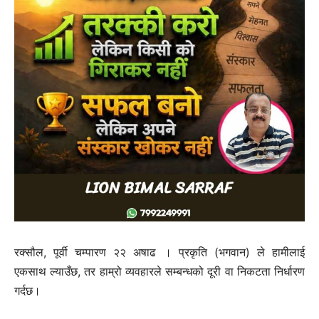
रक्सौल, पूर्वी चम्पारण २२ अषाढ । प्रकृति (भगवान) ले हामीलाई
एकसाथ ल्याउँछ, तर हाम्रो व्यवहारले सम्बन्धको दूरी वा निकटता निर्धारण
गर्दछ।