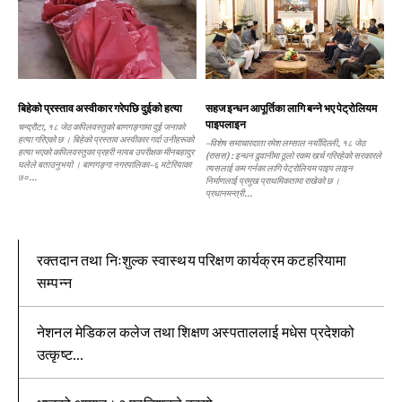
बिहेको प्रस्ताव अस्वीकार गरेपछि दुईको हत्या
सहज इन्धन आपूर्तिका लागि बन्ने भए पेट्रोलियम
पाइपलाइन
चन्द्रौटा, १८ जेठ कपिलवस्तुको बाणगङ्गामा दुई जनाको
हत्या गरिएको छ । बिहेको प्रस्ताव अस्वीकार गर्दा उनीहरूको
–विशेष समाचारदाता रमेश लम्साल नयाँदिल्ली, १८ जेठ
हत्या भएको कपिलवस्तुका प्रहरी नायब उपरीक्षक मीनबहादुर
(रासस) : इन्धन ढुवानीमा ठूलो रकम खर्च गरिरहेको सरकारले
घलेले बताउनुभयो । बाणगङ्गा नगरपालिका–६ मटेरियाका
त्यसलाई कम गर्नका लागि पेट्रोलियम पाइप लाइन
७०...
निर्माणलाई प्रमुख प्राथमिकतामा राखेको छ ।
प्रधानमन्त्री...
रक्तदान तथा निःशुल्क स्वास्थय परिक्षण कार्यक्रम कटहरियामा
सम्पन्न
नेशनल मेडिकल कलेज तथा शिक्षण अस्पताललाई मधेस प्रदेशको
उत्कृष्ट...