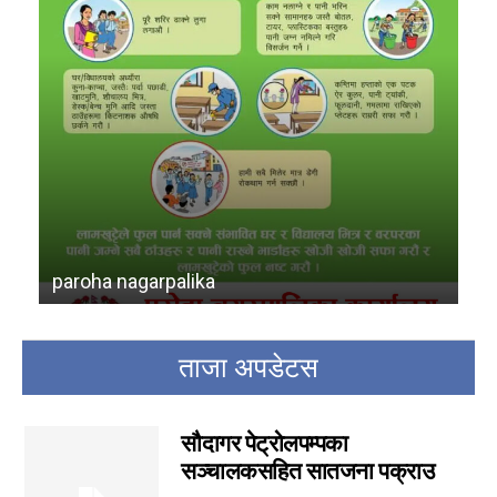
paroha nagarpalika
ra
ताजा अपडेटस
सौदागर पेट्रोलपम्पका
सञ्चालकसहित सातजना पक्राउ