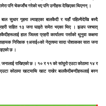
क्यामेरा पनि चेकजाँच गरेको भए पनि उनीहरू देखिएका थिएनन् ।
FM
बाल सुधार गृहमा ल्याइएका बालकैदी र यहाँ पहिल्यैदेखि बस्दै
हरी सहित १३ जना घाइते समेत भएका थिए । झडप पश्चात्
ैदीहरूलाई हाल जिल्ला प्रहरी कार्यालय पर्साको थुनुवा कक्षमा
री सहायक निरिक्षक ९असई०को नेतृत्वमा सादा पोशाकका सात जना
टाइएको छ ।
aadarsa-kotwal-gawpalika
२६ जनालाई राखिएको छ । १० र ११ को सांघुरो एउटा कोठामा १४ र
। एउटा कोठामा खाटमाथि खाट राखेर बालकैदीबन्दीहरूलाई बस्न
Mobile App
ची