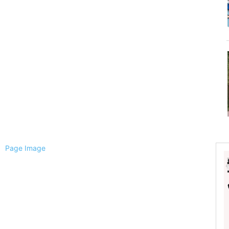
ैली
ल
्चिम