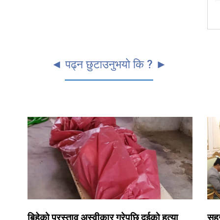
◄ पढ्न छुटाउनुभयो कि ? ►
बिहेको प्रस्ताव अस्वीकार गरेपछि दुईको हत्या
सहज