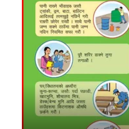
समाचा
मधेश
अन्तर्राष
स्वास्थ्
खेलकु
राजनीत
प्रदेश
अर्थ
समाज
कोशी
baudhimai nagarpalika
rauta
bara 
other
Parsa