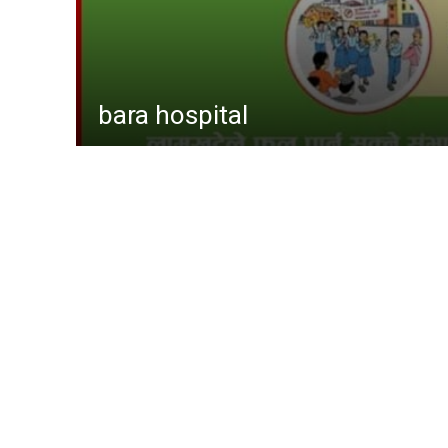
विशेष
मनोरञ्
कृषि
विचार
gaur hospital
कला
चर्चामा
अन्तर्वार्
बागमती
आम सञ्
फिचर
लुम्बिनी
गण्डकी
इपेपर
कर्णाली
सम्पाद