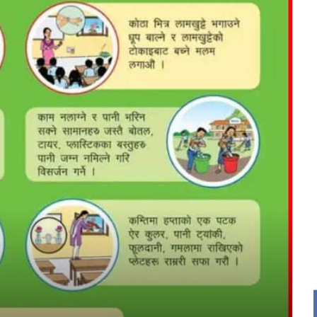
र
्ट्रिय
य
द
ि
rajpur nagarpalika
hat ad
ad
 ads
 Ad