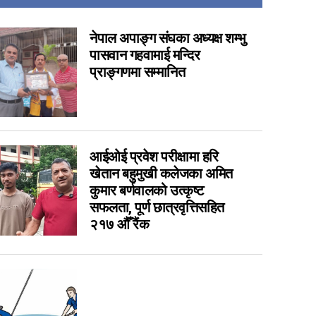
14
7
नेपाल अपाङ्ग संघका अध्यक्ष शम्भु
पासवान गहवामाई मन्दिर
6
प्राङ्गणमा सम्मानित
imraungadh bidhut
6
5
4
3
आईओई प्रवेश परीक्षामा हरि
3
खेतान बहुमुखी कलेजका अमित
1
कुमार बर्णवालको उत्कृष्ट
सफलता, पूर्ण छात्रवृत्तिसहित
0
२१७ औँ रैंक
0
0
0
0
0