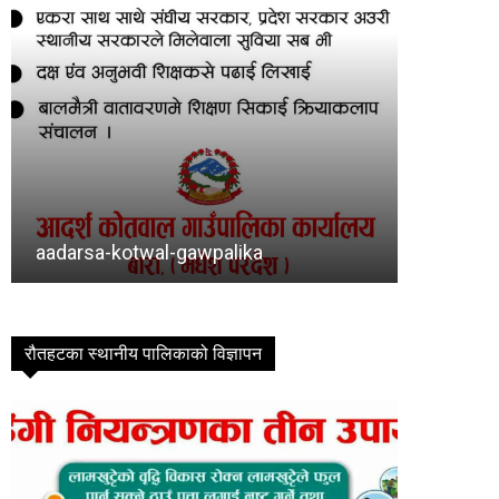
Baragadhi
bishram
रौतहटका स्थानीय पालिकाको विज्ञापन