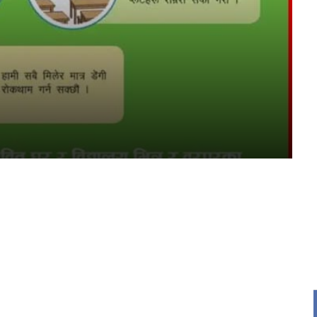
र
्ट्रिय
य
द
s
ि
rajpur nagarpalika
hat ad
ad
 ads
 Ad