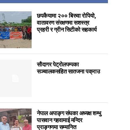
14
7
छपकैयामा २०० बिरुवा रोपियो,
वातावरण संरक्षणमा सशस्त्र
6
प्रहरी र ग्रीन सिटीको सहकार्य
6
5
4
3
सौदागर पेट्रोलपम्पका
3
सञ्चालकसहित सातजना पक्राउ
1
0
0
0
0
नेपाल अपाङ्ग संघका अध्यक्ष शम्भु
पासवान गहवामाई मन्दिर
0
प्राङ्गणमा सम्मानित
0