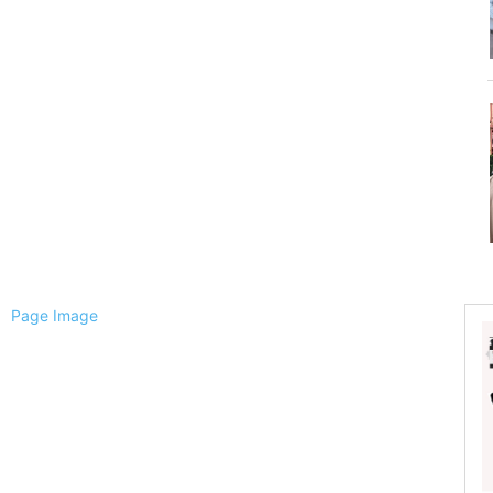
ैली
ल
्चिम