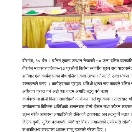
thori-gaupalika
वीरगंज, १० चैत । दलित एकता उत्थान नेपालले ५० जना दलित बालबालिका
वीरगंज महानगरपालिका–२३ प्रसौनी बिर्तामा स्थानीय धुरुप राय यादबसमेत
शनिवार एक कार्यक्रमका बीच दलित एकता उत्थान नेपालले उक्त घोषणा गर्द
बक्ताहरूले बताए । कार्यक्रमका प्रमुख अतिथी धुरूप राय यादबले दलित स
अधिकार प्राप्त गर्न अझै एक कदम अगाडि बढ्नु पर्ने बताए ।
कार्यक्रममा होली मिलन समारोहको आयोजना गरी शुभकामना साटासाट ग
कार्यक्रममा बिशिस्ट अतिथिको आसनबाट बोल्दै होटल तथा पर्यटन ब्यवसायी 
श्रम गरेकै आधारमा लगाइदियेको दलितको ट्यागबाट अब हटनुपर्ने बताए । उन
दिलिप कुर्मी, सुदिश प्रजापती, जितेन्द्र मिश्र लगायतको उपस्थिति रहेक
सभापतिŒव सस्थाका अध्यक्ष शम्भु हजराले गरेका थिए ।