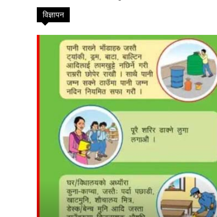
विज्ञापन
suwarn-gaupalika
विषयसू