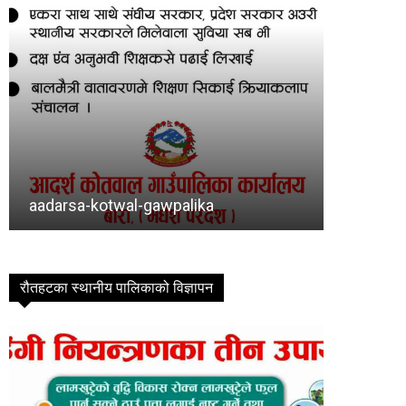
Baragadhi
bishram
रौतहटका स्थानीय पालिकाको विज्ञापन