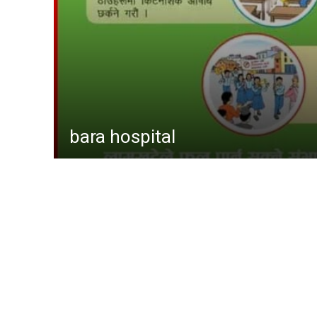
समाचा
मधेश
अन्तर्राष
स्वास्थ्
खेलकु
gaur hospital
राजनीत
प्रदेश
अर्थ
समाज
कोशी
baudhimai nagarpalika
rauta
bara 
other
Parsa