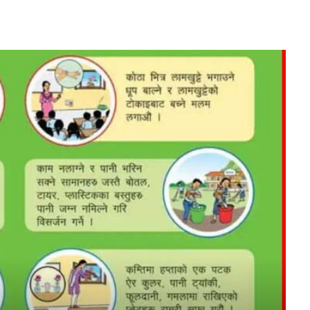
FM
aadarsa-kotwal-gawpalika
Mobile App
ची