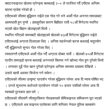
क्वाटरफाइनल खेलमा फ्रेण्ड्स क्लबलाई २–० ले पराजित गर्दै एपीएफ अन्तिम
चारमा प्रवेश गरेको हो ।
एपीएफको जीतमा बुद्धिमान राईले एक गोल गरे भने अर्काे गोल अननत तामाङबाट
आत्मघाती हुन पुग्यो । हावाहुरीका कारण बिहीवार राती ५८औं मिनेटमा स्थगित
भएको खेल बिहान खेलाइएको थियो ।
स्थगित गरिएको समयबाटै खेलाइएको खेलको ७३औं मिनेटमा बुद्धिमान राईले
एपीएफलाई अग्रता दिलाएका थिए । अनिश महर्जनको क्रस बललाई सदुपयोग
गर्दै बुद्धिमानले सुन्दर गोल गरेका थिए ।
त्यसलगत्तै एपीएफले अर्काे गोल गर्दै अग्रता दोब्बर पार्याे । खेलको ७५औं मिनेटमा
प्रदीप तामाड्ढो क्रस बललाई अननतले क्लियर गर्न खोज्दा गोल हुन पुगेको थियो
। लगातार दुर्ई गोल खान पुगेको फ्रेण्ड्स अन्तिम समयमा दवावमा देखियो ।
उसले खासै अवसर सिर्जना गर्न सकेन ।
एपीएफको जीतमा उत्कृष्ट प्रदर्शन गरेका बुद्धिमान प्लेयर अफ दि म्याच घोषित भए
। उनले शुभारम्भ कलेजले प्रायोजन गरेको १० हजार राशीको प्लेयर अफ दि
म्याचको पुरस्कार हात पारे ।
एपीएफको जीतसंगै जीतपुरसिमरा गोल्डकपको सेमिफाइनल समिकरण पूरा भएको
छ । एपीएफले अब फाइनल प्रवेशका लागि शनिवार नेपाल पुलिस क्लबसंग