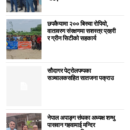
बागमती
3
आम सञ्चार प्राधिकरणको विज्ञापन
1
फिचर
0
छपकैयामा २०० बिरुवा रोपियो,
लुम्बिनी
0
वातावरण संरक्षणमा सशस्त्र प्रहरी
गण्डकी
0
र ग्रीन सिटीको सहकार्य
इपेपर
0
कर्णाली
0
सम्पादकीय
0
सौदागर पेट्रोलपम्पका
जीवनशैली
0
सञ्चालकसहित सातजना पक्राउ
राशिफल
0
कविता
0
सुदूरपश्चिम
0
नेपाल अपाङ्ग संघका अध्यक्ष शम्भु
पासवान गहवामाई मन्दिर