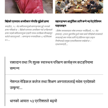
बिहेको प्रस्ताव अस्वीकार गरेपछि दुईको हत्या
सहज इन्धन आपूर्तिका लागि बन्ने भए पेट्रोलियम
पाइपलाइन
चन्द्रौटा, १८ जेठ कपिलवस्तुको बाणगङ्गामा दुई जनाको
हत्या गरिएको छ । बिहेको प्रस्ताव अस्वीकार गर्दा उनीहरूको
–विशेष समाचारदाता रमेश लम्साल नयाँदिल्ली, १८ जेठ
हत्या भएको कपिलवस्तुका प्रहरी नायब उपरीक्षक मीनबहादुर
(रासस) : इन्धन ढुवानीमा ठूलो रकम खर्च गरिरहेको सरकारले
घलेले बताउनुभयो । बाणगङ्गा नगरपालिका–६ मटेरियाका
त्यसलाई कम गर्नका लागि पेट्रोलियम पाइप लाइन
७०...
निर्माणलाई प्रमुख प्राथमिकतामा राखेको छ ।
प्रधानमन्त्री...
रक्तदान तथा निःशुल्क स्वास्थय परिक्षण कार्यक्रम कटहरियामा
सम्पन्न
नेशनल मेडिकल कलेज तथा शिक्षण अस्पताललाई मधेस प्रदेशको
उत्कृष्ट...
धानको आयात ५३ प्रतिशतले बढ्यो