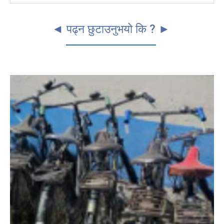
◄ पढ्न छुटाउनुभयो कि ? ►