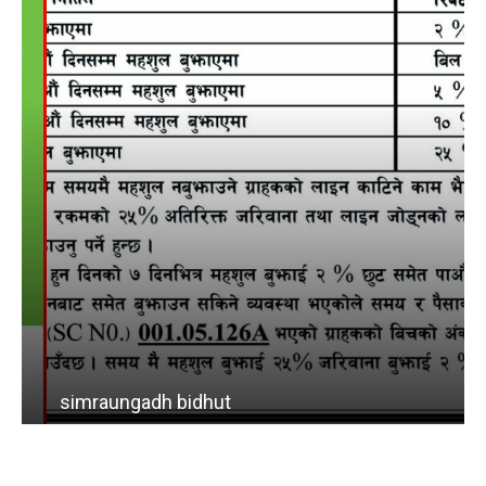
simraungadh bidhut
b