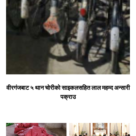
वीरगंजबाट ५ थान चोरीको साइकलसहित लाल महम्द अन्सारी
पक्राउ