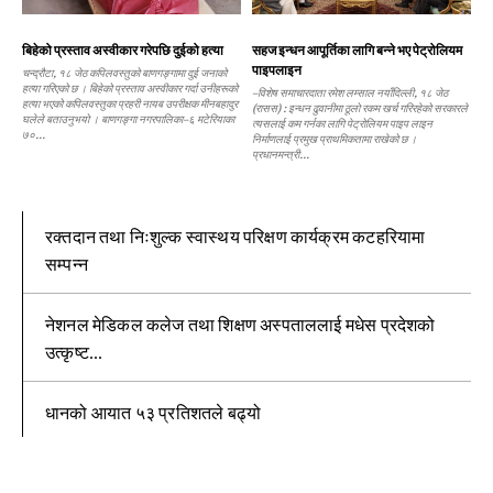
बिहेको प्रस्ताव अस्वीकार गरेपछि दुईको हत्या
सहज इन्धन आपूर्तिका लागि बन्ने भए पेट्रोलियम
पाइपलाइन
चन्द्रौटा, १८ जेठ कपिलवस्तुको बाणगङ्गामा दुई जनाको
हत्या गरिएको छ । बिहेको प्रस्ताव अस्वीकार गर्दा उनीहरूको
–विशेष समाचारदाता रमेश लम्साल नयाँदिल्ली, १८ जेठ
हत्या भएको कपिलवस्तुका प्रहरी नायब उपरीक्षक मीनबहादुर
(रासस) : इन्धन ढुवानीमा ठूलो रकम खर्च गरिरहेको सरकारले
घलेले बताउनुभयो । बाणगङ्गा नगरपालिका–६ मटेरियाका
त्यसलाई कम गर्नका लागि पेट्रोलियम पाइप लाइन
७०...
निर्माणलाई प्रमुख प्राथमिकतामा राखेको छ ।
प्रधानमन्त्री...
रक्तदान तथा निःशुल्क स्वास्थय परिक्षण कार्यक्रम कटहरियामा
सम्पन्न
नेशनल मेडिकल कलेज तथा शिक्षण अस्पताललाई मधेस प्रदेशको
उत्कृष्ट...
धानको आयात ५३ प्रतिशतले बढ्यो