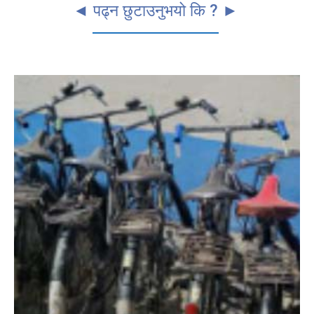
◄ पढ्न छुटाउनुभयो कि ? ►