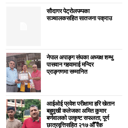
राशिफल
0
सौदागर पेट्रोलपम्पका
कविता
0
सञ्चालकसहित सातजना पक्राउ
सुदूरपश्चिम
0
नेपाल अपाङ्ग संघका अध्यक्ष शम्भु
पासवान गहवामाई मन्दिर
प्राङ्गणमा सम्मानित
आईओई प्रवेश परीक्षामा हरि खेतान
बहुमुखी कलेजका अमित कुमार
बर्णवालको उत्कृष्ट सफलता, पूर्ण
छात्रवृत्तिसहित २१७ औँ रैंक