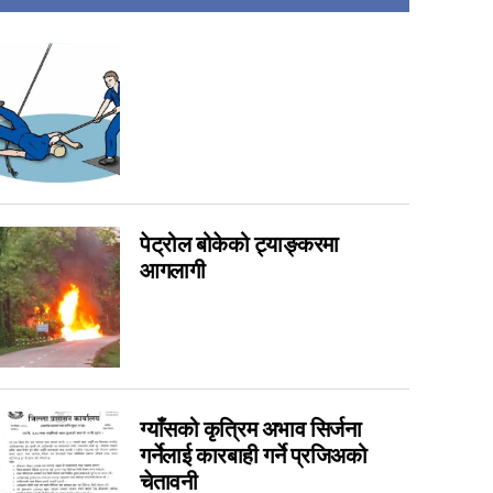
imraungadh bidhut
14
7
6
6
5
4
3
पेट्रोल बोकेको ट्याङ्करमा
3
आगलागी
1
0
0
0
0
ग्याँसको कृत्रिम अभाव सिर्जना
गर्नेलाई कारबाही गर्ने प्रजिअको
0
चेतावनी
0