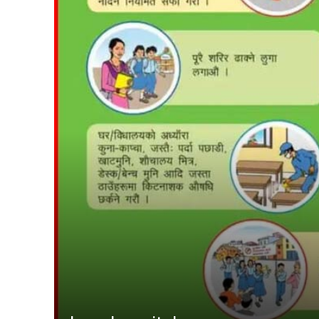
समाचा
मधेश
अन्तर्राष
स्वास्थ्
खेलकु
राजनीत
प्रदेश
अर्थ
समाज
कोशी
baudhimai nagarpalika
rauta
bara 
other
Parsa