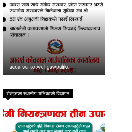
Baragadhi
bishram
रौतहटका स्थानीय पालिकाको विज्ञापन