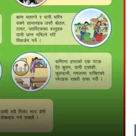
र
्ट्रिय
य
द
ि
rajpur nagarpalika
hat ad
ad
 ads
 Ad