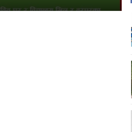
s
जन
ता
चार प्राधिकरणको विज्ञापन
कीय