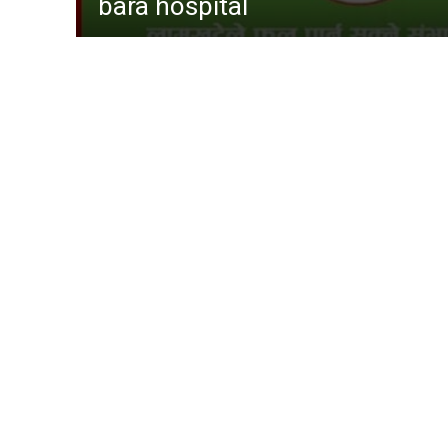
gaur hospital
विशेष
मनोरञ्
कृषि
विचार
कला
चर्चामा
अन्तर्वार्
बागमती
आम सञ्
फिचर
लुम्बिनी
गण्डकी
इपेपर
कर्णाली
सम्पाद