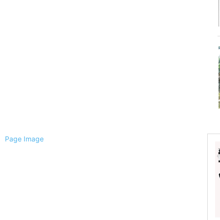
ैली
ल
्चिम