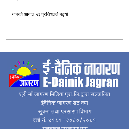
धानको आयात ५३ प्रतिशतले बढ्यो
श्री माँ जागरण मिडिया प्रा.लि.द्वारा सञ्चालित
ईदैनिक जागरण डट कम
सूचना तथा प्रसारण विभाग
दर्ता नं. ४१८१–२०८०/२०८१
अनलाइन सञ्चारमाध्यम