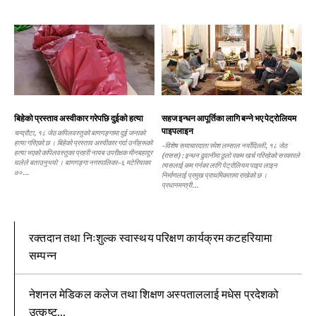
बिहेको प्रस्ताव अस्वीकार गरेपछि दुईको हत्या
सहज इन्धन आपूर्तिका लागि बन्ने भए पेट्रोलियम
पाइपलाइन
चन्द्रौटा, १८ जेठ कपिलवस्तुको बाणगङ्गामा दुई जनाको
हत्या गरिएको छ । बिहेको प्रस्ताव अस्वीकार गर्दा उनीहरूको
–विशेष समाचारदाता रमेश लम्साल नयाँदिल्ली, १८ जेठ
हत्या भएको कपिलवस्तुका प्रहरी नायब उपरीक्षक मीनबहादुर
(रासस) : इन्धन ढुवानीमा ठूलो रकम खर्च गरिरहेको सरकारले
घलेले बताउनुभयो । बाणगङ्गा नगरपालिका–६ मटेरियाका
त्यसलाई कम गर्नका लागि पेट्रोलियम पाइप लाइन
७०...
निर्माणलाई प्रमुख प्राथमिकतामा राखेको छ ।
प्रधानमन्त्री...
रक्तदान तथा निःशुल्क स्वास्थय परिक्षण कार्यक्रम कटहरियामा
सम्पन्न
नेशनल मेडिकल कलेज तथा शिक्षण अस्पताललाई मधेस प्रदेशको
उत्कृष्ट...