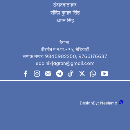
संवाददाताहरु:
संदिप कुमार सिंह
अमन सिंह
ठेगाना:
वीरगंज म.न.पा.-१५, भेडियाही
सम्पर्क नम्बर: 9845982250, 9766176637
edainikjagran@gmail.com
DesignBy: Neelamb