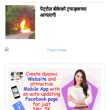
सम्पादकीय
0
पेट्रोल बोकेको ट्याङ्करमा
जीवनशैली
आगलागी
0
राशिफल
0
कविता
0
सुदूरपश्चिम
0