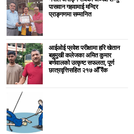
Parsa Ad
पासवान गहवामाई मन्दिर
14
प्राङ्गणमा सम्मानित
विशेष
14
मनोरञ्जन
7
कृषि
6
विचार
6
आईओई प्रवेश परीक्षामा हरि खेतान
कला
5
बहुमुखी कलेजका अमित कुमार
चर्चामा
4
बर्णवालको उत्कृष्ट सफलता, पूर्ण
अन्तर्वार्ता
छात्रवृत्तिसहित २१७ औँ रैंक
3
बागमती
3
आम सञ्चार प्राधिकरणको विज्ञापन
1
फिचर
0
लुम्बिनी
0
गण्डकी
0
इपेपर
0
कर्णाली
0