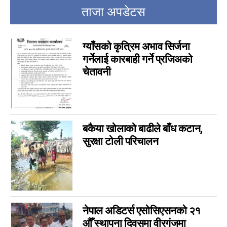
ताजा अपडेटस
चर्चामा
4
अन्तर्वार्ता
3
बागमती
ग्याँसको कृत्रिम अभाव सिर्जना
3
गर्नेलाई कारबाही गर्ने प्रजिअको
आम सञ्चार प्राधिकरणको विज्ञापन
1
चेतावनी
फिचर
0
लुम्बिनी
0
गण्डकी
0
इपेपर
0
बकैया खोलाको बाढीले बाँध कटान,
कर्णाली
0
सुरक्षा टोली परिचालन
सम्पादकीय
0
जीवनशैली
0
राशिफल
0
कविता
0
नेपाल अडिटर्स एसोसिएसनको २१
सुदूरपश्चिम
0
औँ स्थापना दिवसमा वीरगंजमा