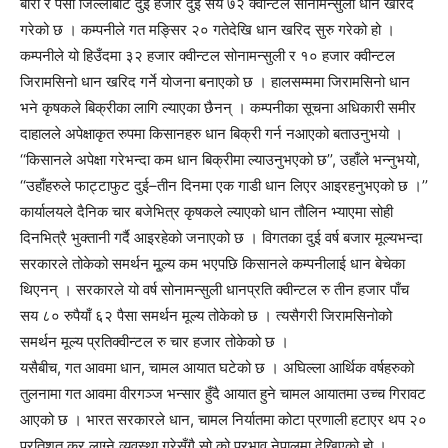
बारा र पर्सा जिल्लाबाट दुई हजार दुई सय ७२ क्वीन्टल सोनामन्सुली धान खरिद
गरेको छ । कम्पनीले गत मङ्सिर २० गतेदेखि धान खरिद सुरु गरेको हो ।
कम्पनीले यो हिउँदमा ३२ हजार क्वीन्टल सोनामन्सुली र १० हजार क्वीन्टल
जिरामसिनो धान खरिद गर्ने योजना बनाएको छ । हालसम्ममा जिरामसिनो धान
भने कृषकले बिक्रीका लागि ल्याएका छैनन् । कम्पनीका सूचना अधिकारी समीर
दाहालले अपेक्षाकृत रुपमा किसानहरु धान बिक्री गर्न नआएको बताउनुभयो ।
‘‘किसानले अपेक्षा गरेभन्दा कम धान बिक्रीमा ल्याउनुभएको छ’’, उहाँले भन्नुभयो,
‘‘उहाँहरुले फाट्टाफुट दुई–तीन दिनमा एक गाडी धान लिएर आइरहनुभएको छ ।’’
कार्यालयले दैनिक चार बजेभित्र कृषकले ल्याएको धान तौलिन भ्याएमा सोही
दिनभित्रै भुक्तानी गर्दै आइरहेको जनाएको छ । विगतका दुई वर्ष बजार मूल्यभन्दा
सरकारले तोकेको समर्थन मू्ल्य कम भएपछि किसानले कम्पनीलाई धान बेचेका
थिएनन् । सरकारले यो वर्ष सोनामन्सुली धानप्रति क्वीन्टल रु तीन हजार पाँच
सय ८० रुपैयाँ ६२ पैसा समर्थन मूल्य तोकेको छ । त्यसैगरी जिरामसिनोको
समर्थन मूल्य प्रतिक्वीन्टल रु चार हजार तोकेको छ ।
यसैबीच, गत आवमा धान, चामल आयात घटेको छ । अघिल्ला आर्थिक वर्षहरुको
तुलनामा गत आवमा वीरगञ्ज भन्सार हुँदै आयात हुने चामल आयातमा उच्च गिरावट
आएको छ । भारत सरकारले धान, चामल निर्यातमा कोटा प्रणाली हटाएर थप २०
प्रतिशत कर लाग्ने व्यवस्था गरेसँगै सो को प्रभाव नेपालमा देखिएको हो ।