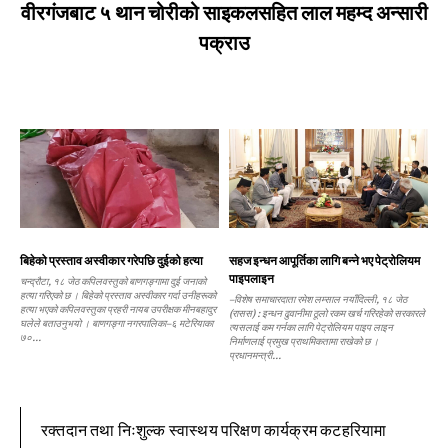
वीरगंजबाट ५ थान चोरीको साइकलसहित लाल महम्द अन्सारी
पक्राउ
बिहेको प्रस्ताव अस्वीकार गरेपछि दुईको हत्या
सहज इन्धन आपूर्तिका लागि बन्ने भए पेट्रोलियम
पाइपलाइन
चन्द्रौटा, १८ जेठ कपिलवस्तुको बाणगङ्गामा दुई जनाको
हत्या गरिएको छ । बिहेको प्रस्ताव अस्वीकार गर्दा उनीहरूको
–विशेष समाचारदाता रमेश लम्साल नयाँदिल्ली, १८ जेठ
हत्या भएको कपिलवस्तुका प्रहरी नायब उपरीक्षक मीनबहादुर
(रासस) : इन्धन ढुवानीमा ठूलो रकम खर्च गरिरहेको सरकारले
घलेले बताउनुभयो । बाणगङ्गा नगरपालिका–६ मटेरियाका
त्यसलाई कम गर्नका लागि पेट्रोलियम पाइप लाइन
७०...
निर्माणलाई प्रमुख प्राथमिकतामा राखेको छ ।
प्रधानमन्त्री...
रक्तदान तथा निःशुल्क स्वास्थय परिक्षण कार्यक्रम कटहरियामा