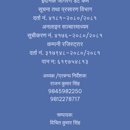
ईदैनिक जागरण डट कम
सूचना तथा प्रसारण विभाग
दर्ता नं. ४१८१–२०८०/२०८१
अनलाइन सञ्चारमाध्यम
सूचीकरण नं. ४१७६–२०८०/२०८१
कम्पनी रजिस्ट्रार
दर्ता नं. ३१७९४८–२०८०/२०८१
पान न: ६१९७५४८१३
अध्यक्ष /प्रबन्ध निर्देशक:
राजन कुमार सिंह
9845982250
9812278717
सम्पादक:
विचित कुमार सिंह