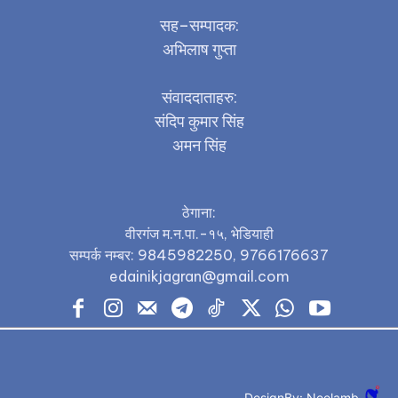
सह–सम्पादक:
अभिलाष गुप्ता
संवाददाताहरु:
संदिप कुमार सिंह
अमन सिंह
ठेगाना:
वीरगंज म.न.पा.-१५, भेडियाही
सम्पर्क नम्बर: 9845982250, 9766176637
edainikjagran@gmail.com
DesignBy: Neelamb