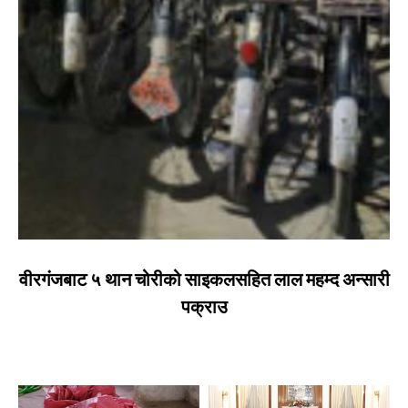
वीरगंजबाट ५ थान चोरीको साइकलसहित लाल महम्द अन्सारी
पक्राउ