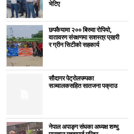
भेटिए
विशेष
14
मनोरञ्जन
7
कृषि
6
छपकैयामा २०० बिरुवा रोपियो,
विचार
6
वातावरण संरक्षणमा सशस्त्र प्रहरी
कला
5
र ग्रीन सिटीको सहकार्य
चर्चामा
4
अन्तर्वार्ता
3
बागमती
3
सौदागर पेट्रोलपम्पका
आम सञ्चार प्राधिकरणको विज्ञापन
1
सञ्चालकसहित सातजना पक्राउ
फिचर
0
लुम्बिनी
0
गण्डकी
0
इपेपर
0
कर्णाली
0
नेपाल अपाङ्ग संघका अध्यक्ष शम्भु
सम्पादकीय
0