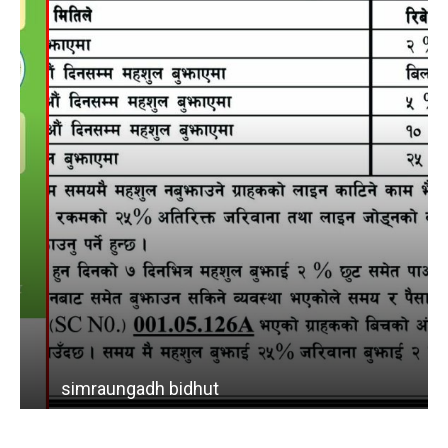
simraungadh bidhut
b