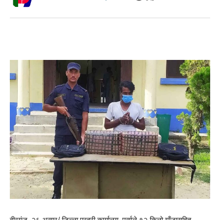
वीरगंज, २६ असार/ जिल्ला प्रहरी कार्यालय, पर्साले १२ किलो गाँजासहित