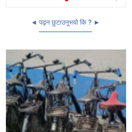
◄ पढ्न छुटाउनुभयो कि ? ►