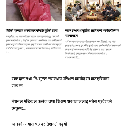
बिहेको प्रस्ताव अस्वीकार गरेपछि दुईको हत्या
सहज इन्धन आपूर्तिका लागि बन्ने भए पेट्रोलियम
पाइपलाइन
चन्द्रौटा, १८ जेठ कपिलवस्तुको बाणगङ्गामा दुई जनाको
हत्या गरिएको छ । बिहेको प्रस्ताव अस्वीकार गर्दा उनीहरूको
–विशेष समाचारदाता रमेश लम्साल नयाँदिल्ली, १८ जेठ
हत्या भएको कपिलवस्तुका प्रहरी नायब उपरीक्षक मीनबहादुर
(रासस) : इन्धन ढुवानीमा ठूलो रकम खर्च गरिरहेको सरकारले
घलेले बताउनुभयो । बाणगङ्गा नगरपालिका–६ मटेरियाका
त्यसलाई कम गर्नका लागि पेट्रोलियम पाइप लाइन
७०...
निर्माणलाई प्रमुख प्राथमिकतामा राखेको छ ।
प्रधानमन्त्री...
रक्तदान तथा निःशुल्क स्वास्थय परिक्षण कार्यक्रम कटहरियामा
सम्पन्न
नेशनल मेडिकल कलेज तथा शिक्षण अस्पताललाई मधेस प्रदेशको
उत्कृष्ट...
धानको आयात ५३ प्रतिशतले बढ्यो