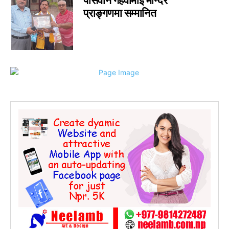
पासवान गहवामाई मन्दिर
प्राङ्गणमा सम्मानित
जीवनशैली
0
राशिफल
0
कविता
0
सुदूरपश्चिम
0