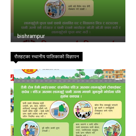
विशेष
14
मनोरञ्जन
7
कृषि
6
विचार
6
bishrampur
de
कला
5
चर्चामा
4
रौतहटका स्थानीय पालिकाको विज्ञापन
अन्तर्वार्ता
3
बागमती
3
आम सञ्चार प्राधिकरणको विज्ञापन
1
फिचर
0
लुम्बिनी
0
गण्डकी
0
इपेपर
0
कर्णाली
0
सम्पादकीय
0