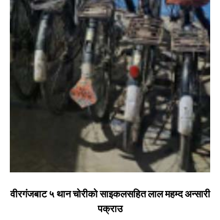
वीरगंजबाट ५ थान चोरीको साइकलसहित लाल महम्द अन्सारी
पक्राउ