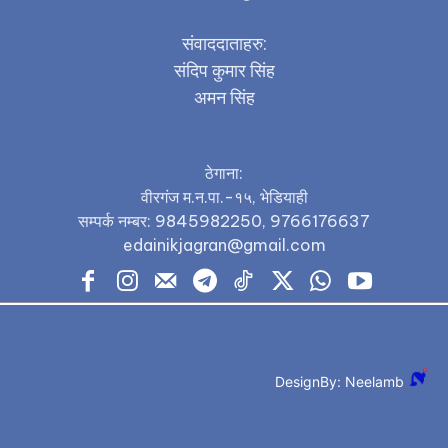
संवाददाताहरु:
संदिप कुमार सिंह
अमन सिंह
ठेगाना:
वीरगंज म.न.पा.-१५, भेडियाही
सम्पर्क नम्बर: 9845982250, 9766176637
edainikjagran@gmail.com
DesignBy: Neelamb