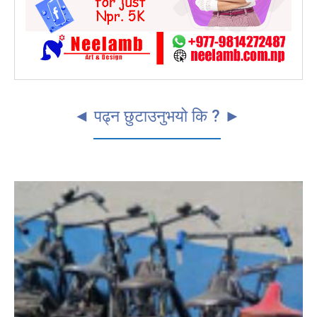
◄ पढ्न छुटाउनुभयो कि ? ►