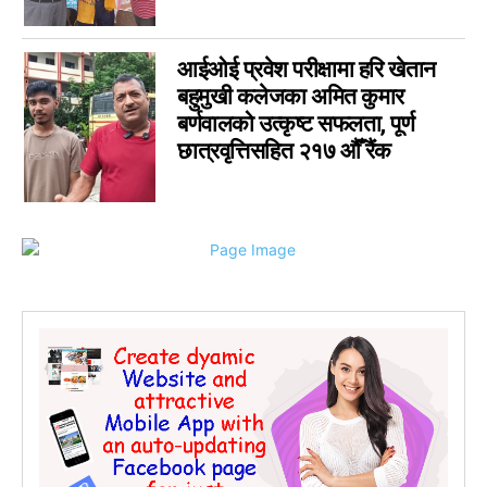
आईओई प्रवेश परीक्षामा हरि खेतान
बहुमुखी कलेजका अमित कुमार
बर्णवालको उत्कृष्ट सफलता, पूर्ण
छात्रवृत्तिसहित २१७ औँ रैंक