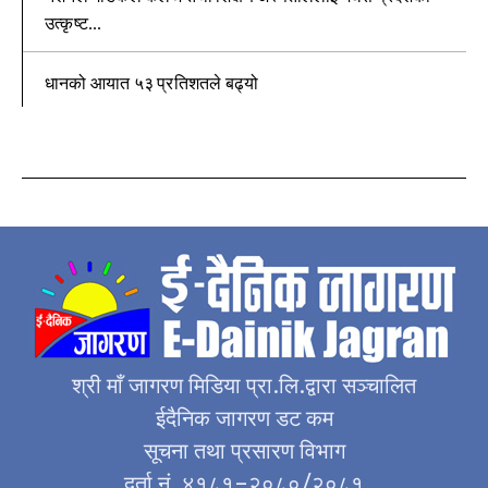
उत्कृष्ट...
धानको आयात ५३ प्रतिशतले बढ्यो
श्री माँ जागरण मिडिया प्रा.लि.द्वारा सञ्चालित
ईदैनिक जागरण डट कम
सूचना तथा प्रसारण विभाग
दर्ता नं. ४१८१–२०८०/२०८१