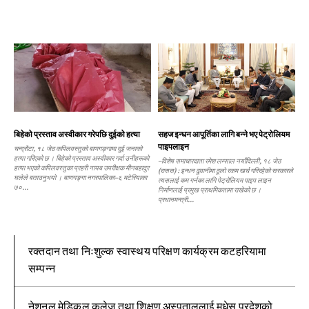
बिहेको प्रस्ताव अस्वीकार गरेपछि दुईको हत्या
सहज इन्धन आपूर्तिका लागि बन्ने भए पेट्रोलियम
पाइपलाइन
चन्द्रौटा, १८ जेठ कपिलवस्तुको बाणगङ्गामा दुई जनाको
हत्या गरिएको छ । बिहेको प्रस्ताव अस्वीकार गर्दा उनीहरूको
–विशेष समाचारदाता रमेश लम्साल नयाँदिल्ली, १८ जेठ
हत्या भएको कपिलवस्तुका प्रहरी नायब उपरीक्षक मीनबहादुर
(रासस) : इन्धन ढुवानीमा ठूलो रकम खर्च गरिरहेको सरकारले
घलेले बताउनुभयो । बाणगङ्गा नगरपालिका–६ मटेरियाका
त्यसलाई कम गर्नका लागि पेट्रोलियम पाइप लाइन
७०...
निर्माणलाई प्रमुख प्राथमिकतामा राखेको छ ।
प्रधानमन्त्री...
रक्तदान तथा निःशुल्क स्वास्थय परिक्षण कार्यक्रम कटहरियामा
सम्पन्न
नेशनल मेडिकल कलेज तथा शिक्षण अस्पताललाई मधेस प्रदेशको