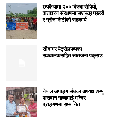
अन्तर्वार्ता
छपकैयामा २०० बिरुवा रोपियो,
3
वातावरण संरक्षणमा सशस्त्र प्रहरी
बागमती
3
र ग्रीन सिटीको सहकार्य
आम सञ्चार प्राधिकरणको विज्ञापन
1
फिचर
0
लुम्बिनी
0
गण्डकी
0
सौदागर पेट्रोलपम्पका
इपेपर
0
सञ्चालकसहित सातजना पक्राउ
कर्णाली
0
सम्पादकीय
0
जीवनशैली
0
राशिफल
0
नेपाल अपाङ्ग संघका अध्यक्ष शम्भु
कविता
0
पासवान गहवामाई मन्दिर
सुदूरपश्चिम
0
प्राङ्गणमा सम्मानित