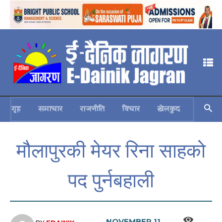
गृह
समाचार
राजनीति
विचार
खेलकुद
स्वास्थ्य
मौलापुरकी मेयर रिना साहको
पद पुर्नबहाली
NOVEMBER 11,