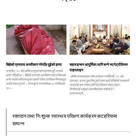
बिहेको प्रस्ताव अस्वीकार गरेपछि दुईको हत्या
सहज इन्धन आपूर्तिका लागि बन्ने भए पेट्रोलियम
पाइपलाइन
चन्द्रौटा, १८ जेठ कपिलवस्तुको बाणगङ्गामा दुई जनाको
हत्या गरिएको छ । बिहेको प्रस्ताव अस्वीकार गर्दा उनीहरूको
–विशेष समाचारदाता रमेश लम्साल नयाँदिल्ली, १८ जेठ
हत्या भएको कपिलवस्तुका प्रहरी नायब उपरीक्षक मीनबहादुर
(रासस) : इन्धन ढुवानीमा ठूलो रकम खर्च गरिरहेको सरकारले
घलेले बताउनुभयो । बाणगङ्गा नगरपालिका–६ मटेरियाका
त्यसलाई कम गर्नका लागि पेट्रोलियम पाइप लाइन
७०...
निर्माणलाई प्रमुख प्राथमिकतामा राखेको छ ।
प्रधानमन्त्री...
रक्तदान तथा निःशुल्क स्वास्थय परिक्षण कार्यक्रम कटहरियामा
सम्पन्न