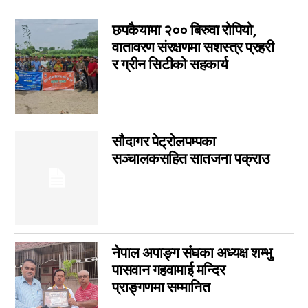
चर्चामा
4
अन्तर्वार्ता
3
छपकैयामा २०० बिरुवा रोपियो,
बागमती
3
वातावरण संरक्षणमा सशस्त्र प्रहरी
र ग्रीन सिटीको सहकार्य
आम सञ्चार प्राधिकरणको विज्ञापन
1
फिचर
0
लुम्बिनी
0
गण्डकी
0
सौदागर पेट्रोलपम्पका
इपेपर
0
सञ्चालकसहित सातजना पक्राउ
कर्णाली
0
सम्पादकीय
0
जीवनशैली
0
राशिफल
0
नेपाल अपाङ्ग संघका अध्यक्ष शम्भु
कविता
0
पासवान गहवामाई मन्दिर
सुदूरपश्चिम
0
प्राङ्गणमा सम्मानित