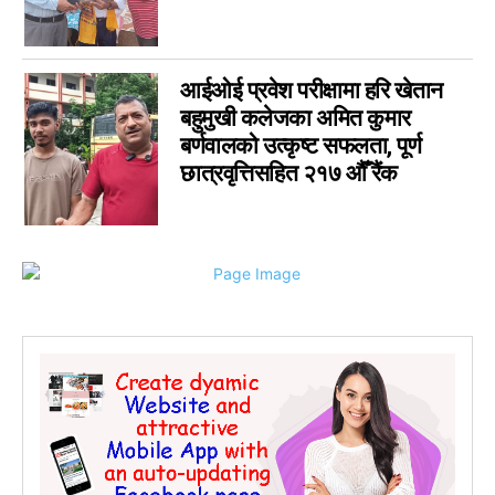
आईओई प्रवेश परीक्षामा हरि खेतान
बहुमुखी कलेजका अमित कुमार
बर्णवालको उत्कृष्ट सफलता, पूर्ण
छात्रवृत्तिसहित २१७ औँ रैंक