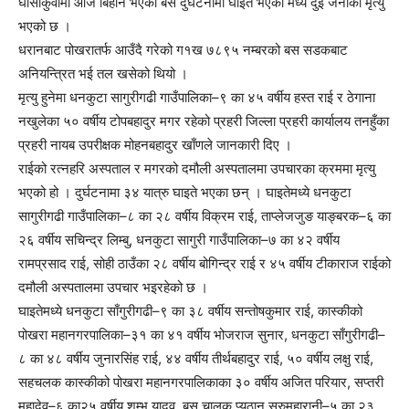
घाँसीकुवामा आज बिहान भएको बस दुर्घटनामा घाइते भएका मध्ये दुई जनाको मृत्यु
भएको छ ।
धरानबाट पोखरातर्फ आउँदै गरेको ग१ख ७८९५ नम्बरको बस सडकबाट
अनियन्त्रित भई तल खसेको थियो ।
मृत्यु हुनेमा धनकुटा सागुरीगढी गाउँपालिका–९ का ४५ वर्षीय हस्त राई र ठेगाना
नखुलेका ५० वर्षीय टोपबहादुर मगर रहेको प्रहरी जिल्ला प्रहरी कार्यालय तनहुँका
प्रहरी नायब उपरीक्षक मोहनबहादुर खाँणले जानकारी दिए ।
राईको रत्नहरि अस्पताल र मगरको दमौली अस्पतालमा उपचारका क्रममा मृत्यु
भएको हो । दुर्घटनामा ३४ यात्रु घाइते भएका छन् । घाइतेमध्ये धनकुटा
सागुरीगढी गाउँपालिका–८ का २८ वर्षीय विक्रम राई, ताप्लेजजुङ याङ्बरक–६ का
२६ वर्षीय सचिन्द्र लिम्बु, धनकुटा सागुरी गाउँपालिका–७ का ४२ वर्षीय
रामप्रसाद राई, सोही ठाउँका २८ वर्षीय बोगिन्द्र राई र ४५ वर्षीय टीकाराज राईको
दमौली अस्पतालमा उपचार भइरहेको छ ।
घाइतेमध्ये धनकुटा साँगुरीगढी–९ का ३८ वर्षीय सन्तोषकुमार राई, कास्कीको
पोखरा महानगरपालिका–३१ का ४१ वर्षीय भोजराज सुनार, धनकुटा साँगुरीगढी–
८ का ४८ वर्षीय जुनारसिंह राई, ४४ वर्षीय तीर्थबहादुर राई, ५० वर्षीय लक्षु राई,
सहचलक कास्कीको पोखरा महानगरपालिकाका ३० वर्षीय अजित परियार, सप्तरी
महादेव–६ का२५ वर्षीय शम्भु यादव, बस चालक प्यूठान सरुमहारानी–५ का २३