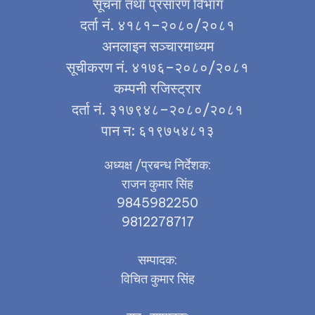
सूचना तथा प्रसारण विभाग
दर्ता नं. ४१८१–२०८०/२०८१
अनलाइन सञ्चारमाध्यम
सूचीकरण नं. ४१७६–२०८०/२०८१
कम्पनी रजिस्ट्रार
दर्ता नं. ३१७९४८–२०८०/२०८१
पान न: ६१९७५४८१३
अध्यक्ष /प्रबन्ध निर्देशक:
राजन कुमार सिंह
9845982250
9812278717
सम्पादक:
विचित कुमार सिंह