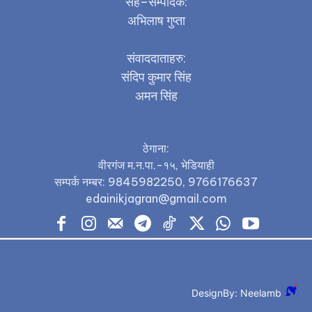
सह–सम्पादक:
अभिलाष गुप्ता
संवाददाताहरु:
संदिप कुमार सिंह
अमन सिंह
ठेगाना:
वीरगंज म.न.पा.-१५, भेडियाही
सम्पर्क नम्बर: 9845982250, 9766176637
edainikjagran@gmail.com
DesignBy: Neelamb