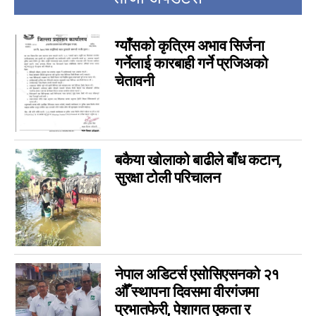
चर्चामा
4
अन्तर्वार्ता
3
ग्याँसको कृत्रिम अभाव सिर्जना
बागमती
3
गर्नेलाई कारबाही गर्ने प्रजिअको
आम सञ्चार प्राधिकरणको विज्ञापन
1
चेतावनी
फिचर
0
लुम्बिनी
0
गण्डकी
0
बकैया खोलाको बाढीले बाँध कटान,
इपेपर
0
सुरक्षा टोली परिचालन
कर्णाली
0
सम्पादकीय
0
जीवनशैली
0
राशिफल
0
कविता
0
नेपाल अडिटर्स एसोसिएसनको २१
सुदूरपश्चिम
औँ स्थापना दिवसमा वीरगंजमा
0
प्रभातफेरी, पेशागत एकता र