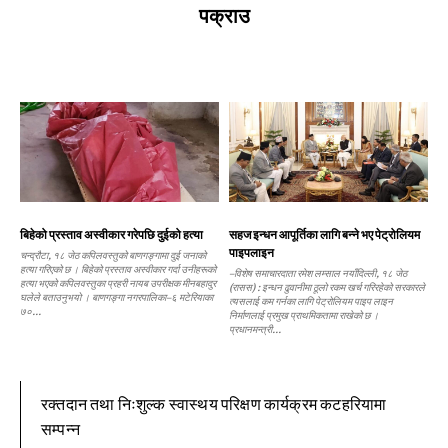
पक्राउ
बिहेको प्रस्ताव अस्वीकार गरेपछि दुईको हत्या
सहज इन्धन आपूर्तिका लागि बन्ने भए पेट्रोलियम
पाइपलाइन
चन्द्रौटा, १८ जेठ कपिलवस्तुको बाणगङ्गामा दुई जनाको
हत्या गरिएको छ । बिहेको प्रस्ताव अस्वीकार गर्दा उनीहरूको
–विशेष समाचारदाता रमेश लम्साल नयाँदिल्ली, १८ जेठ
हत्या भएको कपिलवस्तुका प्रहरी नायब उपरीक्षक मीनबहादुर
(रासस) : इन्धन ढुवानीमा ठूलो रकम खर्च गरिरहेको सरकारले
घलेले बताउनुभयो । बाणगङ्गा नगरपालिका–६ मटेरियाका
त्यसलाई कम गर्नका लागि पेट्रोलियम पाइप लाइन
७०...
निर्माणलाई प्रमुख प्राथमिकतामा राखेको छ ।
प्रधानमन्त्री...
रक्तदान तथा निःशुल्क स्वास्थय परिक्षण कार्यक्रम कटहरियामा
सम्पन्न