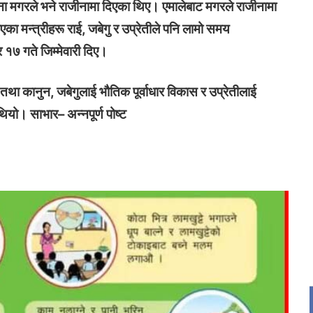
राना मगरले भने राजीनामा दिएका थिए। एमालेबाट मगरले राजीनामा
का मन्त्रीहरू राई, जबेगु र उप्रेतीले पनि लामो समय
र
 १७ गते जिम्मेवारी दिए।
्ट्रिय
ा कानुन, जबेगुलाई भौतिक पूर्वाधार विकास र उप्रेतीलाई
य
ियो। साभार– अन्नपूर्ण पोष्ट
द
ि
rajpur nagarpalika
hat ad
ad
 ads
 Ad