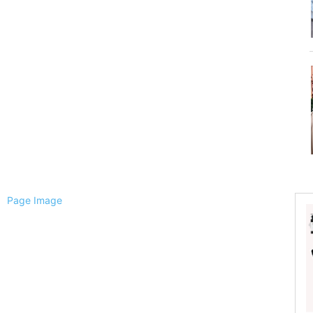
ैली
ल
्चिम