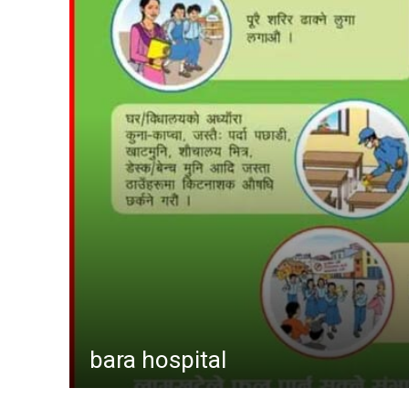
विशेष
मनोरञ्
कृषि
विचार
कला
चर्चामा
अन्तर्वार्
बागमती
आम सञ्
फिचर
लुम्बिनी
गण्डकी
इपेपर
gaur hospital
कर्णाली
सम्पाद