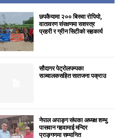
14
7
छपकैयामा २०० बिरुवा रोपियो,
वातावरण संरक्षणमा सशस्त्र
6
प्रहरी र ग्रीन सिटीको सहकार्य
6
5
4
3
सौदागर पेट्रोलपम्पका
3
सञ्चालकसहित सातजना पक्राउ
1
0
0
0
0
नेपाल अपाङ्ग संघका अध्यक्ष शम्भु
imraungadh bidhut
पासवान गहवामाई मन्दिर
0
प्राङ्गणमा सम्मानित
0