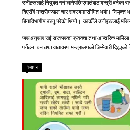
उनीहरूलाई नियुक्त गर्न लागेपछि एमालेबाट मन्त्री बनेका 
दिएसँगै मन्त्रीमण्डल चार सदस्यमा सीमित भयो। नियुक्त भए
समाचा
मधेश
बिनाविभागीय बस्नु परेको थियो।
कार्कीले उनीहरूलाई मंसिर
अन्तर्राष
जसअनुसार राई सरकारका प्रवक्ता तथा आन्तरिक मामिला तथ
स्वास्थ्
पर्यटन, वन तथा वातावरण मन्त्रालयको जिम्मेवारी दिइएको थ
खेलकु
राजनीत
प्रदेश
विज्ञापन
अर्थ
समाज
कोशी
baudhimai nagarpalika
rauta
bara 
other
Parsa