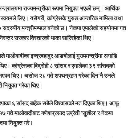
मन्त्रालयमा राज्यमन्त्रीका रूपमा नियुक्त भएकी छन्। आर्थिक
की स्वयमले लिए। यसैगरी, कांग्रेसकै गुरुङ आन्तरिक मामिला तथा
FM
ो १० सदस्यीय मन्त्रीमण्डल बनेको छ। नेकपा एमालेको सहयोगमा गत
 निरन्तर सरकार विस्तारको भाका सारिरहेका थिए।
ले माओवादीका इन्द्रबहादुर आङबोलाई मुख्यमन्त्रीमा अगाडि
थिए। ​​​​​​​कांग्रेसका विद्रोही ८ सांसद र एमालेका ३९ सांसदको
aadarsa-kotwal-gawpalika
्त भएका थिए। असोज २८ गते शपथग्रहण गरेका दिन नै उनले
्री नियुक्त गरेका थिए।
Mobile App
प्रपाका ६ सांसद बाहेक सबैले विश्वासको मत दिएका थिए। आफू
क १७ गते माओवादीबाट गणेशप्रसाद उप्रेती ‘सुशील’ र नेकपा
मा नियुक्त गरे।
ची