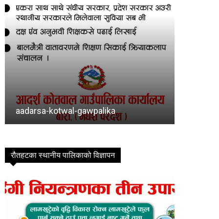
Baragadhi
bishram
रौतहटका स्थानीय पालिकाको विज्ञापन