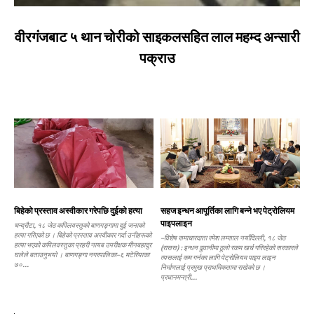
वीरगंजबाट ५ थान चोरीको साइकलसहित लाल महम्द अन्सारी
पक्राउ
बिहेको प्रस्ताव अस्वीकार गरेपछि दुईको हत्या
सहज इन्धन आपूर्तिका लागि बन्ने भए पेट्रोलियम
पाइपलाइन
चन्द्रौटा, १८ जेठ कपिलवस्तुको बाणगङ्गामा दुई जनाको
हत्या गरिएको छ । बिहेको प्रस्ताव अस्वीकार गर्दा उनीहरूको
–विशेष समाचारदाता रमेश लम्साल नयाँदिल्ली, १८ जेठ
हत्या भएको कपिलवस्तुका प्रहरी नायब उपरीक्षक मीनबहादुर
(रासस) : इन्धन ढुवानीमा ठूलो रकम खर्च गरिरहेको सरकारले
घलेले बताउनुभयो । बाणगङ्गा नगरपालिका–६ मटेरियाका
त्यसलाई कम गर्नका लागि पेट्रोलियम पाइप लाइन
७०...
निर्माणलाई प्रमुख प्राथमिकतामा राखेको छ ।
प्रधानमन्त्री...