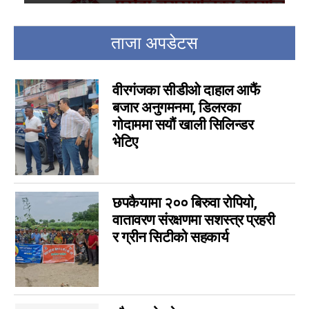
कला
5
चर्चामा
4
ताजा अपडेटस
अन्तर्वार्ता
3
बागमती
3
वीरगंजका सीडीओ दाहाल आफैं
आम सञ्चार प्राधिकरणको विज्ञापन
1
बजार अनुगमनमा, डिलरका
फिचर
0
गोदाममा सयौं खाली सिलिन्डर
लुम्बिनी
0
भेटिए
गण्डकी
0
इपेपर
0
कर्णाली
0
छपकैयामा २०० बिरुवा रोपियो,
वातावरण संरक्षणमा सशस्त्र प्रहरी
सम्पादकीय
0
र ग्रीन सिटीको सहकार्य
जीवनशैली
0
राशिफल
0
कविता
0
सुदूरपश्चिम
0