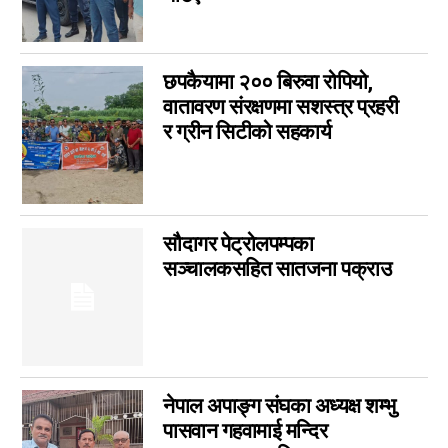
विशेष
14
मनोरञ्जन
7
कृषि
6
छपकैयामा २०० बिरुवा रोपियो,
विचार
वातावरण संरक्षणमा सशस्त्र प्रहरी
6
र ग्रीन सिटीको सहकार्य
कला
5
चर्चामा
4
अन्तर्वार्ता
3
बागमती
3
सौदागर पेट्रोलपम्पका
आम सञ्चार प्राधिकरणको विज्ञापन
1
सञ्चालकसहित सातजना पक्राउ
फिचर
0
लुम्बिनी
0
गण्डकी
0
इपेपर
0
नेपाल अपाङ्ग संघका अध्यक्ष शम्भु
कर्णाली
0
पासवान गहवामाई मन्दिर
सम्पादकीय
0