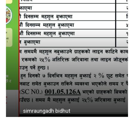
simraungadh bidhut
b