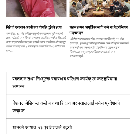
बिहेको प्रस्ताव अस्वीकार गरेपछि दुईको हत्या
सहज इन्धन आपूर्तिका लागि बन्ने भए पेट्रोलियम
पाइपलाइन
चन्द्रौटा, १८ जेठ कपिलवस्तुको बाणगङ्गामा दुई जनाको
हत्या गरिएको छ । बिहेको प्रस्ताव अस्वीकार गर्दा उनीहरूको
–विशेष समाचारदाता रमेश लम्साल नयाँदिल्ली, १८ जेठ
हत्या भएको कपिलवस्तुका प्रहरी नायब उपरीक्षक मीनबहादुर
(रासस) : इन्धन ढुवानीमा ठूलो रकम खर्च गरिरहेको सरकारले
घलेले बताउनुभयो । बाणगङ्गा नगरपालिका–६ मटेरियाका
त्यसलाई कम गर्नका लागि पेट्रोलियम पाइप लाइन
७०...
निर्माणलाई प्रमुख प्राथमिकतामा राखेको छ ।
प्रधानमन्त्री...
रक्तदान तथा निःशुल्क स्वास्थय परिक्षण कार्यक्रम कटहरियामा
सम्पन्न
नेशनल मेडिकल कलेज तथा शिक्षण अस्पताललाई मधेस प्रदेशको
उत्कृष्ट...
धानको आयात ५३ प्रतिशतले बढ्यो