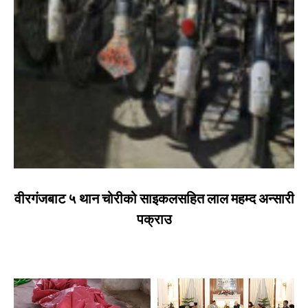
वीरगंजबाट ५ थान चोरीको साइकलसहित लाल महम्द अन्सारी
पक्राउ