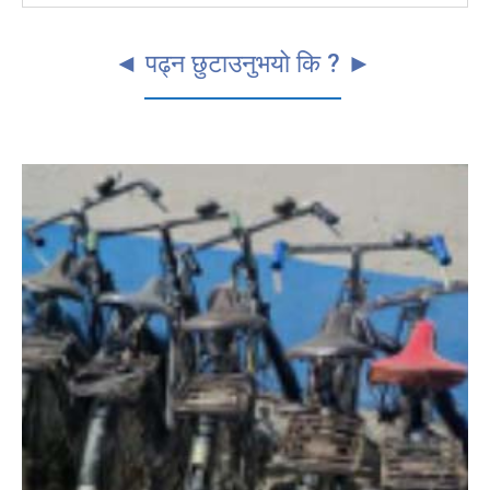
◄ पढ्न छुटाउनुभयो कि ? ►