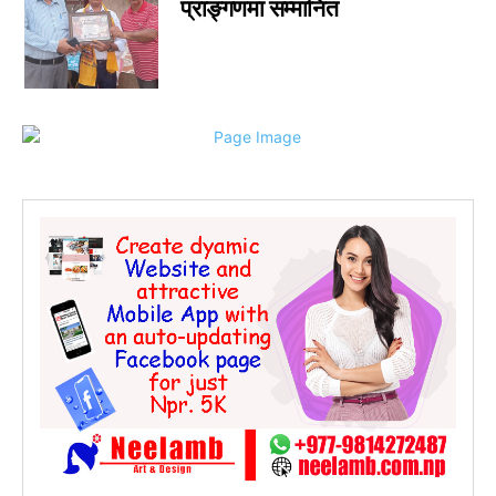
प्राङ्गणमा सम्मानित
जीवनशैली
0
राशिफल
0
कविता
0
सुदूरपश्चिम
0