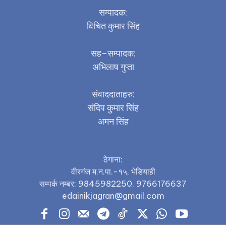
सम्पादक:
विचित कुमार सिंह
सह–सम्पादक:
अभिलाष गुप्ता
संवाददाताहरु:
संदिप कुमार सिंह
अमन सिंह
ठेगाना:
वीरगंज म.न.पा.-१५, भेडियाही
सम्पर्क नम्बर: 9845982250, 9766176637
edainikjagran@gmail.com