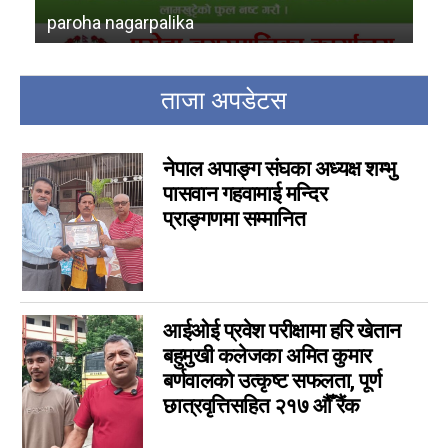
विचार
6
rajdebi nagarpalika
ma
कला
5
चर्चामा
4
अन्तर्वार्ता
ताजा अपडेटस
3
बागमती
3
आम सञ्चार प्राधिकरणको विज्ञापन
1
नेपाल अपाङ्ग संघका अध्यक्ष शम्भु
फिचर
0
पासवान गहवामाई मन्दिर
लुम्बिनी
प्राङ्गणमा सम्मानित
0
गण्डकी
0
इपेपर
0
कर्णाली
0
आईओई प्रवेश परीक्षामा हरि खेतान
सम्पादकीय
0
बहुमुखी कलेजका अमित कुमार
जीवनशैली
0
बर्णवालको उत्कृष्ट सफलता, पूर्ण
राशिफल
0
छात्रवृत्तिसहित २१७ औँ रैंक
कविता
0