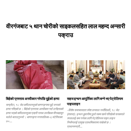
वीरगंजबाट ५ थान चोरीको साइकलसहित लाल महम्द अन्सारी
पक्राउ
बिहेको प्रस्ताव अस्वीकार गरेपछि दुईको हत्या
सहज इन्धन आपूर्तिका लागि बन्ने भए पेट्रोलियम
पाइपलाइन
चन्द्रौटा, १८ जेठ कपिलवस्तुको बाणगङ्गामा दुई जनाको
हत्या गरिएको छ । बिहेको प्रस्ताव अस्वीकार गर्दा उनीहरूको
–विशेष समाचारदाता रमेश लम्साल नयाँदिल्ली, १८ जेठ
हत्या भएको कपिलवस्तुका प्रहरी नायब उपरीक्षक मीनबहादुर
(रासस) : इन्धन ढुवानीमा ठूलो रकम खर्च गरिरहेको सरकारले
घलेले बताउनुभयो । बाणगङ्गा नगरपालिका–६ मटेरियाका
त्यसलाई कम गर्नका लागि पेट्रोलियम पाइप लाइन
७०...
निर्माणलाई प्रमुख प्राथमिकतामा राखेको छ ।
प्रधानमन्त्री...