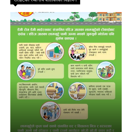
स्वास्थ्य
99
खेलकुद
91
राजनीति
82
प्रदेश
27
अर्थ
20
समाज
19
कोशी
19
rautahat ad
18
bara ad
16
other ads
16
Parsa Ad
14
विशेष
14
मनोरञ्जन
7
कृषि
6