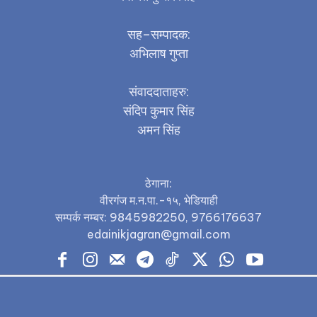
सह–सम्पादक:
अभिलाष गुप्ता
संवाददाताहरु:
संदिप कुमार सिंह
अमन सिंह
ठेगाना:
वीरगंज म.न.पा.-१५, भेडियाही
सम्पर्क नम्बर: 9845982250, 9766176637
edainikjagran@gmail.com