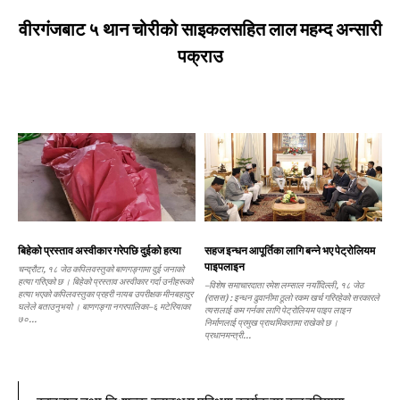
वीरगंजबाट ५ थान चोरीको साइकलसहित लाल महम्द अन्सारी
पक्राउ
बिहेको प्रस्ताव अस्वीकार गरेपछि दुईको हत्या
सहज इन्धन आपूर्तिका लागि बन्ने भए पेट्रोलियम
पाइपलाइन
चन्द्रौटा, १८ जेठ कपिलवस्तुको बाणगङ्गामा दुई जनाको
हत्या गरिएको छ । बिहेको प्रस्ताव अस्वीकार गर्दा उनीहरूको
–विशेष समाचारदाता रमेश लम्साल नयाँदिल्ली, १८ जेठ
हत्या भएको कपिलवस्तुका प्रहरी नायब उपरीक्षक मीनबहादुर
(रासस) : इन्धन ढुवानीमा ठूलो रकम खर्च गरिरहेको सरकारले
घलेले बताउनुभयो । बाणगङ्गा नगरपालिका–६ मटेरियाका
त्यसलाई कम गर्नका लागि पेट्रोलियम पाइप लाइन
७०...
निर्माणलाई प्रमुख प्राथमिकतामा राखेको छ ।
प्रधानमन्त्री...