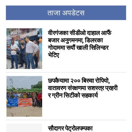
कला
5
चर्चामा
4
ताजा अपडेटस
अन्तर्वार्ता
3
बागमती
3
वीरगंजका सीडीओ दाहाल आफैं
आम सञ्चार प्राधिकरणको विज्ञापन
1
बजार अनुगमनमा, डिलरका
फिचर
गोदाममा सयौं खाली सिलिन्डर
0
भेटिए
लुम्बिनी
0
गण्डकी
0
इपेपर
0
छपकैयामा २०० बिरुवा रोपियो,
कर्णाली
0
वातावरण संरक्षणमा सशस्त्र प्रहरी
सम्पादकीय
0
र ग्रीन सिटीको सहकार्य
जीवनशैली
0
राशिफल
0
कविता
0
सुदूरपश्चिम
0
सौदागर पेट्रोलपम्पका