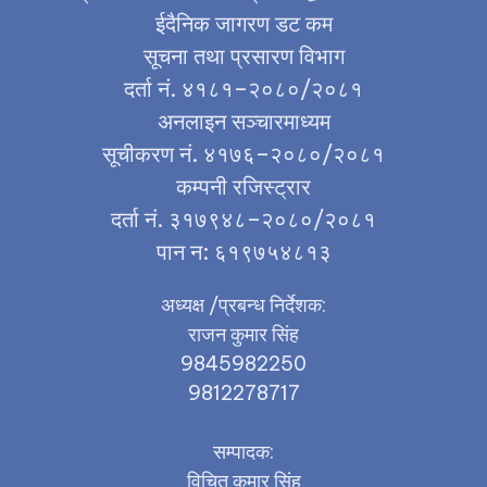
ईदैनिक जागरण डट कम
सूचना तथा प्रसारण विभाग
दर्ता नं. ४१८१–२०८०/२०८१
अनलाइन सञ्चारमाध्यम
सूचीकरण नं. ४१७६–२०८०/२०८१
कम्पनी रजिस्ट्रार
दर्ता नं. ३१७९४८–२०८०/२०८१
पान न: ६१९७५४८१३
अध्यक्ष /प्रबन्ध निर्देशक:
राजन कुमार सिंह
9845982250
9812278717
सम्पादक:
विचित कुमार सिंह