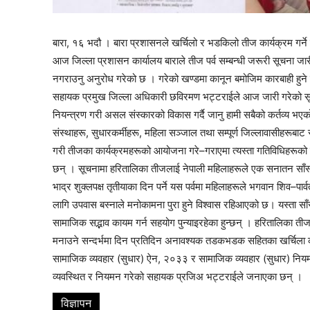
बारा, १६ भदौ । बारा प्रशासनले खर्चिलो र भडकिलो तीज कार्यक्रम गर्ने 
आज जिल्ला प्रशासन कार्यालय बाराले तीज पर्व सम्बन्धी जरूरी सूचना जारी
नगराउनु अनुरोध गरेको छ । गरेको खण्डमा कानून बमोजिम कारबाही हुन
thori-gaupalika
सहायक प्रमुख जिल्ला अधिकारी छविरमण भट्टराईले आज जारी गरेको स
नियन्त्रण गरी असल संस्कारको विकास गर्दै जानु हामी सबैको कर्तव्य भ
संस्थाहरू, सुधारकर्मीहरू, महिला सञ्जाल तथा सम्पूर्ण जिल्लावासीहरू
गरी तीजका कार्यक्रमहरूको आयोजना गरे–गराएमा त्यस्ता गतिविधिहरूको
छन् । सूचनामा हरितालिका तीजलाई नेपाली महिलाहरूले एक सनातन साँस्
भाद्र शुक्लपक्ष तृतीयाका दिन पर्ने यस पर्वमा महिलाहरूले भगवान शिव–पार्व
लागि उपवास बस्नाले मनोकामना पुरा हुने विश्वास रहिआएको छ। यस्ता साँस्
सामाजिक सद्भाव कायम गर्न सहयोग पुन्याइरहेका हुन्छन् । हरितालिका ती
मनाउने सन्दर्भमा दिन प्रतिदिन अनावश्यक तडकभडक सहितका खर्चिला 
सामाजिक व्यवहार (सुधार) ऐन, २०३३ र सामाजिक व्यवहार (सुधार) नियमा
व्यवस्थित र नियमन गरेको सहायक प्रजिअ भट्टराईले जनाएका छन् ।
विज्ञापन