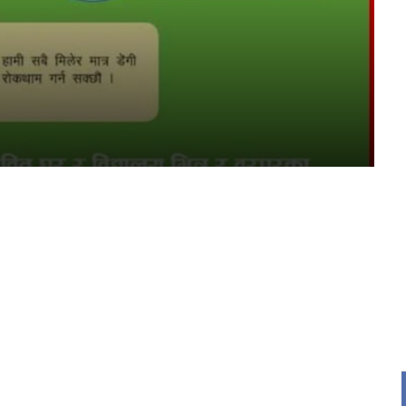
र
्ट्रिय
य
द
ि
rajpur nagarpalika
hat ad
ad
 ads
 Ad