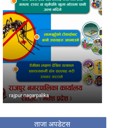
3197
279
241
99
simraungadh bidhut
91
82
27
20
19
19
yamunamai gawpalika
paroha
18
16
16
ताजा अपडेटस
14