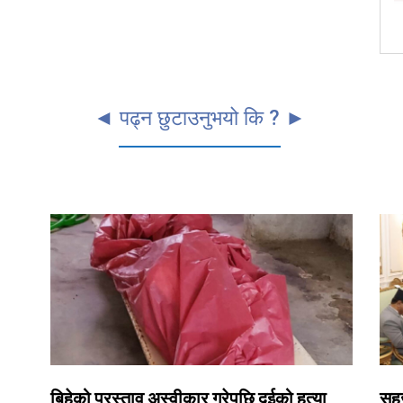
◄ पढ्न छुटाउनुभयो कि ? ►
बिहेको प्रस्ताव अस्वीकार गरेपछि दुईको हत्या
सहज