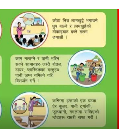
FM
aadarsa-kotwal-gawpalika
Mobile App
ची