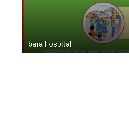
समाचा
मधेश
अन्तर्राष
स्वास्थ्
gaur hospital
खेलकु
राजनीत
प्रदेश
अर्थ
समाज
कोशी
baudhimai nagarpalika
rauta
bara 
other
Parsa