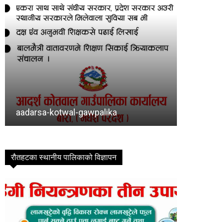
Baragadhi
bishra
रौतहटका स्थानीय पालिकाको विज्ञापन