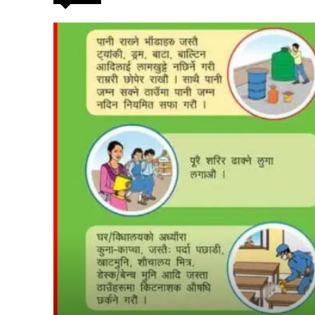
suwarn-gaupalika
विषयसू