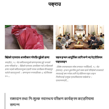
पक्राउ
बिहेको प्रस्ताव अस्वीकार गरेपछि दुईको हत्या
सहज इन्धन आपूर्तिका लागि बन्ने भए पेट्रोलियम
पाइपलाइन
चन्द्रौटा, १८ जेठ कपिलवस्तुको बाणगङ्गामा दुई जनाको
हत्या गरिएको छ । बिहेको प्रस्ताव अस्वीकार गर्दा उनीहरूको
–विशेष समाचारदाता रमेश लम्साल नयाँदिल्ली, १८ जेठ
हत्या भएको कपिलवस्तुका प्रहरी नायब उपरीक्षक मीनबहादुर
(रासस) : इन्धन ढुवानीमा ठूलो रकम खर्च गरिरहेको सरकारले
घलेले बताउनुभयो । बाणगङ्गा नगरपालिका–६ मटेरियाका
त्यसलाई कम गर्नका लागि पेट्रोलियम पाइप लाइन
७०...
निर्माणलाई प्रमुख प्राथमिकतामा राखेको छ ।
प्रधानमन्त्री...
रक्तदान तथा निःशुल्क स्वास्थय परिक्षण कार्यक्रम कटहरियामा
सम्पन्न