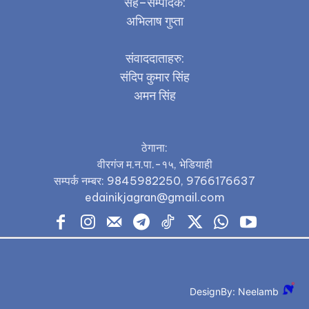
सह–सम्पादक:
अभिलाष गुप्ता
संवाददाताहरु:
संदिप कुमार सिंह
अमन सिंह
ठेगाना:
वीरगंज म.न.पा.-१५, भेडियाही
सम्पर्क नम्बर: 9845982250, 9766176637
edainikjagran@gmail.com
DesignBy: Neelamb