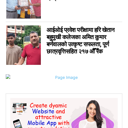
आईओई प्रवेश परीक्षामा हरि खेतान
बहुमुखी कलेजका अमित कुमार
बर्णवालको उत्कृष्ट सफलता, पूर्ण
छात्रवृत्तिसहित २१७ औँ रैंक