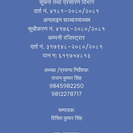
सूचना तथा प्रसारण विभाग
दर्ता नं. ४१८१–२०८०/२०८१
अनलाइन सञ्चारमाध्यम
सूचीकरण नं. ४१७६–२०८०/२०८१
कम्पनी रजिस्ट्रार
दर्ता नं. ३१७९४८–२०८०/२०८१
पान न: ६१९७५४८१३
अध्यक्ष /प्रबन्ध निर्देशक:
राजन कुमार सिंह
9845982250
9812278717
सम्पादक:
विचित कुमार सिंह