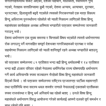
सनातनीहरूमाथि संकट आएको, देशको पहिचान, मौलिकता, स्वाभिमान गुम्दै
गएको, नेताहरू सत्तालिप्सामा डुब्दै गएको, देशमा अन्याय, अत्याचार, दुराचार,
भ्रस्टाचार, ढिलासुस्ती बढ्दै गएकोले त्यसको निराकरणको एक मात्र विकल्प
हिन्दू अधिराज्य पुनर्स्थापना रहेकोले सो ऱ्याली निकाल्न लागिएको विश्व हिन्दू
महासंघका कार्यवाहक अध्यक्ष अस्मिता भण्डारीले पत्रकार सम्मलेनमा जानकारी
गराउनु भयो।
देशमा धर्मान्तरण एक मुख्य समस्या र चिन्ताको विषय भएकोले त्यस्तो धर्मान्तरणमा
रोक लगाउनु पर्ने मागसहित सम्पूर्ण देशभक्त नागरिकहरूको प्रत्यक्ष र परोक्ष
सहयोगमा निकाल्न लागिएको सो ऱ्याली शान्तिपूर्ण रहने अध्यक्ष भण्डारीले बताउनु
भयो।
सो पत्रकार सम्मेलनमा ८१ प्रतिशत भन्दा बढी हिन्दू धर्मावलम्बी र ९४ प्रतिशत
भन्दा बढी ॐकार परिवार रहेको नेपालमा धर्मनिरपेक्ष राज्य घोषणापछि धर्मान्तरण
गर्ने कार्य अभियानकै रुपमा सञ्चालन भैरहेको विश्व हिन्दू महासंघले जानकारी
दिएको थियो । सो पत्रकार सम्मेलनमा राष्ट्रिय प्रजातन्त्र पार्टीका महामन्त्री
तथा प्रतिनिधि सभा सदस्य धवल शमशेर राणाले नेपाललाई एकताको प्रतीकका
रुपमा राजसंस्था र हिन्दू धर्म अनिवार्य पक्ष रहेको बताए । उनले विश्व हिन्दू
महासंघले धर्मान्तरण विरुद्ध आयोजना गरेको कार्यलाई आफ्नो दलको पूर्ण समर्थन र
साथ रहेको पनि बताए ।