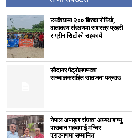
इपेपर
0
कर्णाली
0
सम्पादकीय
छपकैयामा २०० बिरुवा रोपियो,
0
वातावरण संरक्षणमा सशस्त्र प्रहरी
जीवनशैली
0
र ग्रीन सिटीको सहकार्य
राशिफल
0
कविता
0
सुदूरपश्चिम
0
सौदागर पेट्रोलपम्पका
सञ्चालकसहित सातजना पक्राउ
नेपाल अपाङ्ग संघका अध्यक्ष शम्भु
पासवान गहवामाई मन्दिर
प्राङ्गणमा सम्मानित