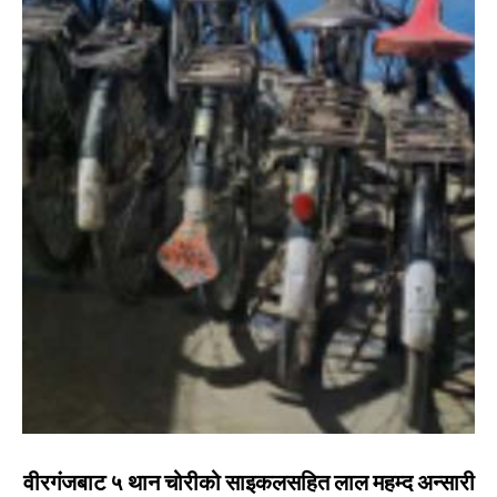
वीरगंजबाट ५ थान चोरीको साइकलसहित लाल महम्द अन्सारी