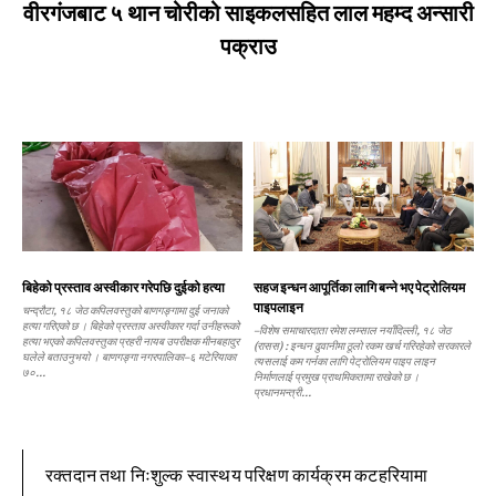
वीरगंजबाट ५ थान चोरीको साइकलसहित लाल महम्द अन्सारी
पक्राउ
बिहेको प्रस्ताव अस्वीकार गरेपछि दुईको हत्या
सहज इन्धन आपूर्तिका लागि बन्ने भए पेट्रोलियम
पाइपलाइन
चन्द्रौटा, १८ जेठ कपिलवस्तुको बाणगङ्गामा दुई जनाको
हत्या गरिएको छ । बिहेको प्रस्ताव अस्वीकार गर्दा उनीहरूको
–विशेष समाचारदाता रमेश लम्साल नयाँदिल्ली, १८ जेठ
हत्या भएको कपिलवस्तुका प्रहरी नायब उपरीक्षक मीनबहादुर
(रासस) : इन्धन ढुवानीमा ठूलो रकम खर्च गरिरहेको सरकारले
घलेले बताउनुभयो । बाणगङ्गा नगरपालिका–६ मटेरियाका
त्यसलाई कम गर्नका लागि पेट्रोलियम पाइप लाइन
७०...
निर्माणलाई प्रमुख प्राथमिकतामा राखेको छ ।
प्रधानमन्त्री...
रक्तदान तथा निःशुल्क स्वास्थय परिक्षण कार्यक्रम कटहरियामा