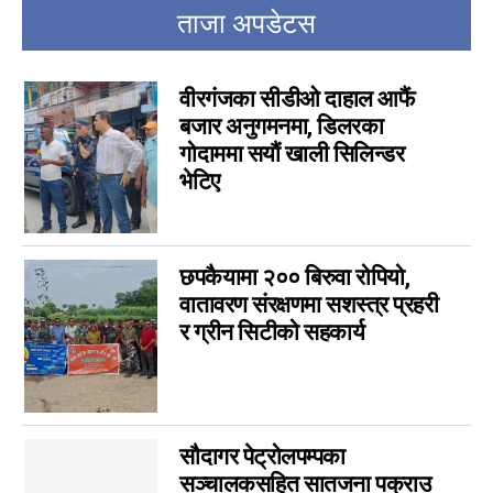
इपेपर
0
ताजा अपडेटस
कर्णाली
0
सम्पादकीय
0
वीरगंजका सीडीओ दाहाल आफैं
जीवनशैली
0
बजार अनुगमनमा, डिलरका
राशिफल
0
गोदाममा सयौं खाली सिलिन्डर
भेटिए
कविता
0
सुदूरपश्चिम
0
छपकैयामा २०० बिरुवा रोपियो,
वातावरण संरक्षणमा सशस्त्र प्रहरी
र ग्रीन सिटीको सहकार्य
सौदागर पेट्रोलपम्पका
सञ्चालकसहित सातजना पक्राउ