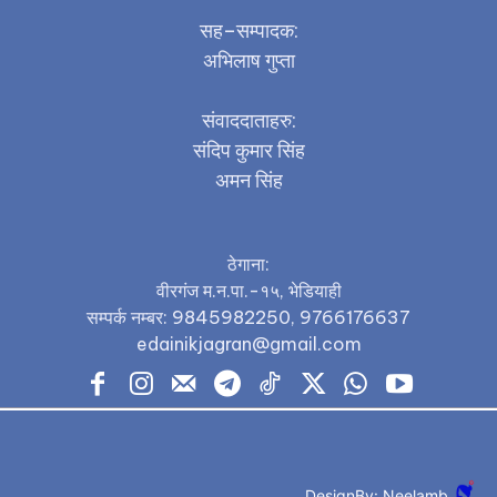
सह–सम्पादक:
अभिलाष गुप्ता
संवाददाताहरु:
संदिप कुमार सिंह
अमन सिंह
ठेगाना:
वीरगंज म.न.पा.-१५, भेडियाही
सम्पर्क नम्बर: 9845982250, 9766176637
edainikjagran@gmail.com
DesignBy: Neelamb