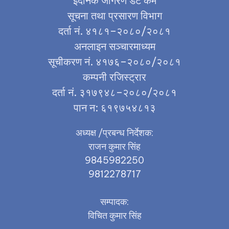
ईदैनिक जागरण डट कम
सूचना तथा प्रसारण विभाग
दर्ता नं. ४१८१–२०८०/२०८१
अनलाइन सञ्चारमाध्यम
सूचीकरण नं. ४१७६–२०८०/२०८१
कम्पनी रजिस्ट्रार
दर्ता नं. ३१७९४८–२०८०/२०८१
पान न: ६१९७५४८१३
अध्यक्ष /प्रबन्ध निर्देशक:
राजन कुमार सिंह
9845982250
9812278717
सम्पादक:
विचित कुमार सिंह