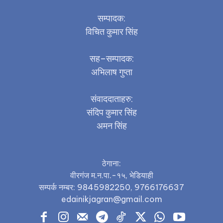
सम्पादक:
विचित कुमार सिंह
सह–सम्पादक:
अभिलाष गुप्ता
संवाददाताहरु:
संदिप कुमार सिंह
अमन सिंह
ठेगाना:
वीरगंज म.न.पा.-१५, भेडियाही
सम्पर्क नम्बर: 9845982250, 9766176637
edainikjagran@gmail.com