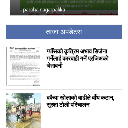
rautahat ad
18
paroha nagarpalika
ra
bara ad
16
other ads
16
ताजा अपडेटस
Parsa Ad
14
विशेष
14
मनोरञ्जन
7
ग्याँसको कृत्रिम अभाव सिर्जना
गर्नेलाई कारबाही गर्ने प्रजिअको
कृषि
6
चेतावनी
विचार
6
कला
5
चर्चामा
4
अन्तर्वार्ता
3
बकैया खोलाको बाढीले बाँध कटान,
बागमती
3
सुरक्षा टोली परिचालन
आम सञ्चार प्राधिकरणको विज्ञापन
1
फिचर
0