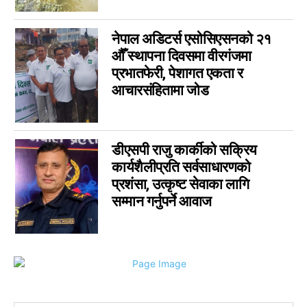
लुम्बिनी
0
गण्डकी
0
नेपाल अडिटर्स एसोसिएसनको २१
इपेपर
0
औँ स्थापना दिवसमा वीरगंजमा
कर्णाली
0
प्रभातफेरी, पेशागत एकता र
सम्पादकीय
0
आचारसंहितामा जोड
जीवनशैली
0
राशिफल
0
कविता
0
डीएसपी राजु कार्कीको सक्रिय
कार्यशैलीप्रति सर्वसाधारणको
सुदूरपश्चिम
0
प्रशंसा, उत्कृष्ट सेवाका लागि
सम्मान गर्नुपर्ने आवाज