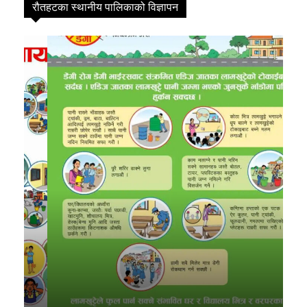
Mobile App
रौतहटका स्थानीय पालिकाको विज्ञापन
विषयसूची
समाचार
3193
मधेश
279
अन्तर्राष्ट्रिय
241
स्वास्थ्य
99
खेलकुद
91
राजनीति
81
प्रदेश
27
अर्थ
20
समाज
19
कोशी
19