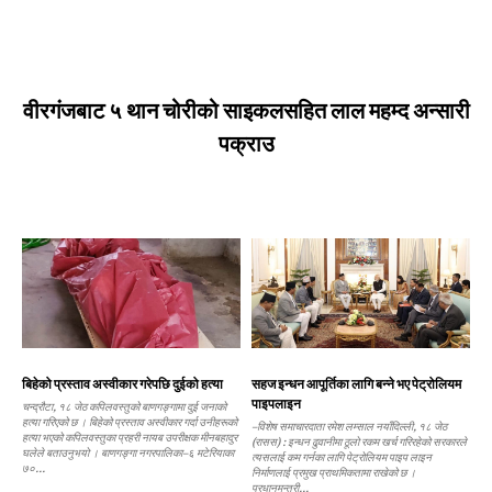
वीरगंजबाट ५ थान चोरीको साइकलसहित लाल महम्द अन्सारी
पक्राउ
बिहेको प्रस्ताव अस्वीकार गरेपछि दुईको हत्या
सहज इन्धन आपूर्तिका लागि बन्ने भए पेट्रोलियम
पाइपलाइन
चन्द्रौटा, १८ जेठ कपिलवस्तुको बाणगङ्गामा दुई जनाको
हत्या गरिएको छ । बिहेको प्रस्ताव अस्वीकार गर्दा उनीहरूको
–विशेष समाचारदाता रमेश लम्साल नयाँदिल्ली, १८ जेठ
हत्या भएको कपिलवस्तुका प्रहरी नायब उपरीक्षक मीनबहादुर
(रासस) : इन्धन ढुवानीमा ठूलो रकम खर्च गरिरहेको सरकारले
घलेले बताउनुभयो । बाणगङ्गा नगरपालिका–६ मटेरियाका
त्यसलाई कम गर्नका लागि पेट्रोलियम पाइप लाइन
७०...
निर्माणलाई प्रमुख प्राथमिकतामा राखेको छ ।
प्रधानमन्त्री...