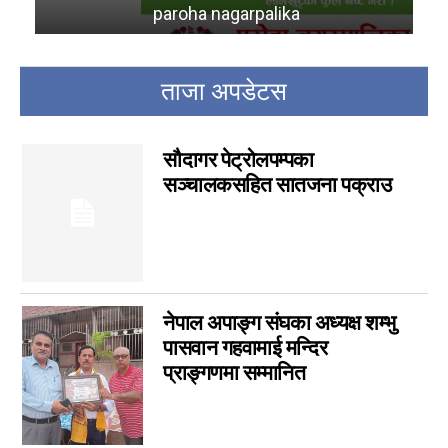
विचार
6
paroha nagarpalika
ra
कला
5
चर्चामा
4
ताजा अपडेटस
अन्तर्वार्ता
3
बागमती
3
आम सञ्चार प्राधिकरणको विज्ञापन
1
सौदागर पेट्रोलपम्पका
फिचर
सञ्चालकसहित सातजना पक्राउ
0
लुम्बिनी
0
गण्डकी
0
इपेपर
0
कर्णाली
0
नेपाल अपाङ्ग संघका अध्यक्ष शम्भु
सम्पादकीय
0
पासवान गहवामाई मन्दिर
जीवनशैली
0
प्राङ्गणमा सम्मानित
राशिफल
0
कविता
0