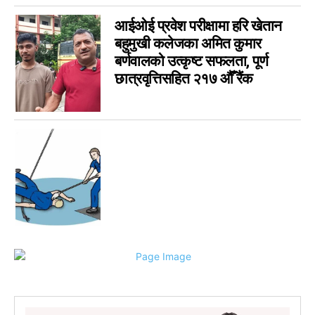
सुदूरपश्चिम
0
आईओई प्रवेश परीक्षामा हरि खेतान
बहुमुखी कलेजका अमित कुमार
बर्णवालको उत्कृष्ट सफलता, पूर्ण
छात्रवृत्तिसहित २१७ औँ रैंक