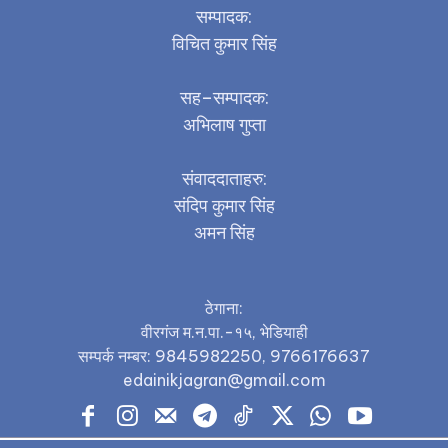
सम्पादक:
विचित कुमार सिंह
सह–सम्पादक:
अभिलाष गुप्ता
संवाददाताहरु:
संदिप कुमार सिंह
अमन सिंह
ठेगाना:
वीरगंज म.न.पा.-१५, भेडियाही
सम्पर्क नम्बर: 9845982250, 9766176637
edainikjagran@gmail.com