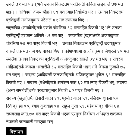
उनले ७९ मत पाइन् भने उनका निकटतम प्रतिद्वन्द्वी कविता खड्काले ७७ मत
पाइन् । सचिवमा विजय चौहान ६१ मत ल्याइ निर्वाचित भए । उनका निकटतम
प्रतिद्वन्द्वी मनोजकुमार पटेलले ४९ मत ल्याएका थिए ।
सहसचिव (समावेशी)तर्फ एसके चौरसिया ६२ मतसहित विजयी भए भने उनका
प्रतिद्वन्द्वी इरफान अलिले ५१ मत पाए । सहसचिव (खुला)तर्फ अजयकुमार
चौरसिया ७७ मत पाएर विजयी भए । उनका निकटतम प्रतिद्वन्द्वी उदयकुमार
दासले एक मत कम ७६ पाएका थिए । कोषाध्यक्षमा सञ्जीवकुमार मिश्रले ६५ मत
ल्याउँदा उनका निकटतम प्रतिद्वन्द्वी अमितकुमार साहले ३४ मत पाए । सदस्य
(महिला)तर्फ कमला भण्डारीले ८२ मतसहित विजयी भइन् भने विमला गुप्ताले ७२
मत पाइन् । सदस्य (आदिवासी जनजाति)तर्फ अजितकुमार भुजेल ६१ मतसहित
विजयी भए । सदस्य (मधेसी)तर्फ आरोहण साह ६२ मत ल्याइ विजयी भए, सदस्य
(अन्य समावेशी)तर्फ प्रकाशकुमार तिवारी ८२ पाएर विजयी भए ।
सदस्य (खुला)तर्फ तिवारी यादव ६१, प्रमोद यादव ५१, बलिराम शुक्ला ५०,
रितेन्द्र झा ५०, श्याम कुशवाहा ५४, राहुल गुप्ता ५९, महेशचन्द्र गौतम ६४,
राघवसाह कानू ७० मत पाएर विजयी भएका प्रमुख निर्वाचन अधिकृत शत्रुघ्न
नेपालले जानकारी गराएका छन् ।
विज्ञापन