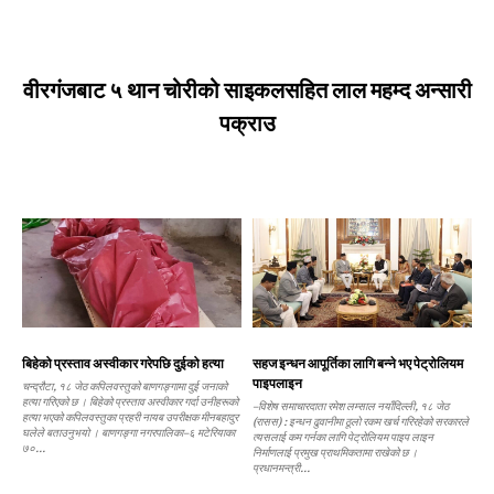
वीरगंजबाट ५ थान चोरीको साइकलसहित लाल महम्द अन्सारी
पक्राउ
बिहेको प्रस्ताव अस्वीकार गरेपछि दुईको हत्या
सहज इन्धन आपूर्तिका लागि बन्ने भए पेट्रोलियम
पाइपलाइन
चन्द्रौटा, १८ जेठ कपिलवस्तुको बाणगङ्गामा दुई जनाको
हत्या गरिएको छ । बिहेको प्रस्ताव अस्वीकार गर्दा उनीहरूको
–विशेष समाचारदाता रमेश लम्साल नयाँदिल्ली, १८ जेठ
हत्या भएको कपिलवस्तुका प्रहरी नायब उपरीक्षक मीनबहादुर
(रासस) : इन्धन ढुवानीमा ठूलो रकम खर्च गरिरहेको सरकारले
घलेले बताउनुभयो । बाणगङ्गा नगरपालिका–६ मटेरियाका
त्यसलाई कम गर्नका लागि पेट्रोलियम पाइप लाइन
७०...
निर्माणलाई प्रमुख प्राथमिकतामा राखेको छ ।
प्रधानमन्त्री...