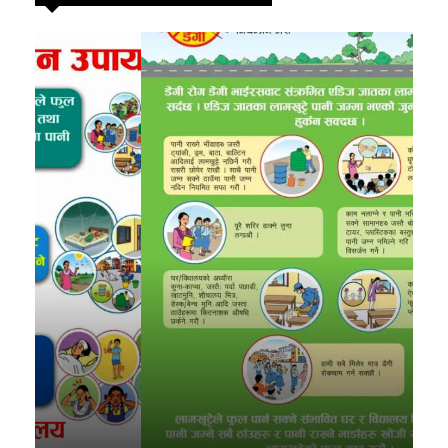
स्वास्थ्य
99
खेलकुद
91
राजनीति
82
प्रदेश
27
अर्थ
20
समाज
19
कोशी
19
rautahat ad
18
bara ad
16
other ads
16
Parsa Ad
14
विशेष
14
मनोरञ्जन
7
कृषि
6