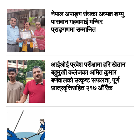
चर्चामा
4
अन्तर्वार्ता
3
नेपाल अपाङ्ग संघका अध्यक्ष शम्भु
बागमती
3
पासवान गहवामाई मन्दिर
प्राङ्गणमा सम्मानित
आम सञ्चार प्राधिकरणको विज्ञापन
1
फिचर
0
लुम्बिनी
0
गण्डकी
0
आईओई प्रवेश परीक्षामा हरि खेतान
इपेपर
0
बहुमुखी कलेजका अमित कुमार
कर्णाली
0
बर्णवालको उत्कृष्ट सफलता, पूर्ण
सम्पादकीय
0
छात्रवृत्तिसहित २१७ औँ रैंक
जीवनशैली
0
राशिफल
0
कविता
0
सुदूरपश्चिम
0