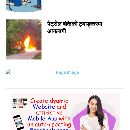
पेट्रोल बोकेको ट्याङ्करमा
आगलागी