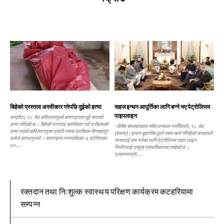
बिहेको प्रस्ताव अस्वीकार गरेपछि दुईको हत्या
सहज इन्धन आपूर्तिका लागि बन्ने भए पेट्रोलियम
पाइपलाइन
चन्द्रौटा, १८ जेठ कपिलवस्तुको बाणगङ्गामा दुई जनाको
हत्या गरिएको छ । बिहेको प्रस्ताव अस्वीकार गर्दा उनीहरूको
–विशेष समाचारदाता रमेश लम्साल नयाँदिल्ली, १८ जेठ
हत्या भएको कपिलवस्तुका प्रहरी नायब उपरीक्षक मीनबहादुर
(रासस) : इन्धन ढुवानीमा ठूलो रकम खर्च गरिरहेको सरकारले
घलेले बताउनुभयो । बाणगङ्गा नगरपालिका–६ मटेरियाका
त्यसलाई कम गर्नका लागि पेट्रोलियम पाइप लाइन
७०...
निर्माणलाई प्रमुख प्राथमिकतामा राखेको छ ।
प्रधानमन्त्री...
रक्तदान तथा निःशुल्क स्वास्थय परिक्षण कार्यक्रम कटहरियामा
सम्पन्न