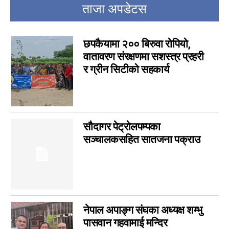
ताजा अपडेटस
चर्चामा
4
अन्तर्वार्ता
3
बागमती
छपकैयामा २०० बिरुवा रोपियो,
3
वातावरण संरक्षणमा सशस्त्र प्रहरी
आम सञ्चार प्राधिकरणको विज्ञापन
1
र ग्रीन सिटीको सहकार्य
फिचर
0
लुम्बिनी
0
गण्डकी
0
इपेपर
0
सौदागर पेट्रोलपम्पका
कर्णाली
0
सञ्चालकसहित सातजना पक्राउ
सम्पादकीय
0
जीवनशैली
0
राशिफल
0
कविता
0
नेपाल अपाङ्ग संघका अध्यक्ष शम्भु
सुदूरपश्चिम
0
पासवान गहवामाई मन्दिर