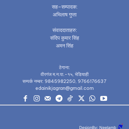
सह–सम्पादक:
अभिलाष गुप्ता
संवाददाताहरु:
संदिप कुमार सिंह
अमन सिंह
ठेगाना:
वीरगंज म.न.पा.-१५, भेडियाही
सम्पर्क नम्बर: 9845982250, 9766176637
edainikjagran@gmail.com
DesignBy: Neelamb