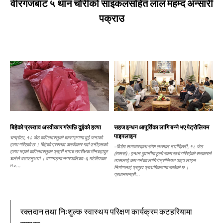
वीरगंजबाट ५ थान चोरीको साइकलसहित लाल महम्द अन्सारी
पक्राउ
बिहेको प्रस्ताव अस्वीकार गरेपछि दुईको हत्या
सहज इन्धन आपूर्तिका लागि बन्ने भए पेट्रोलियम
पाइपलाइन
चन्द्रौटा, १८ जेठ कपिलवस्तुको बाणगङ्गामा दुई जनाको
हत्या गरिएको छ । बिहेको प्रस्ताव अस्वीकार गर्दा उनीहरूको
–विशेष समाचारदाता रमेश लम्साल नयाँदिल्ली, १८ जेठ
हत्या भएको कपिलवस्तुका प्रहरी नायब उपरीक्षक मीनबहादुर
(रासस) : इन्धन ढुवानीमा ठूलो रकम खर्च गरिरहेको सरकारले
घलेले बताउनुभयो । बाणगङ्गा नगरपालिका–६ मटेरियाका
त्यसलाई कम गर्नका लागि पेट्रोलियम पाइप लाइन
७०...
निर्माणलाई प्रमुख प्राथमिकतामा राखेको छ ।
प्रधानमन्त्री...
रक्तदान तथा निःशुल्क स्वास्थय परिक्षण कार्यक्रम कटहरियामा