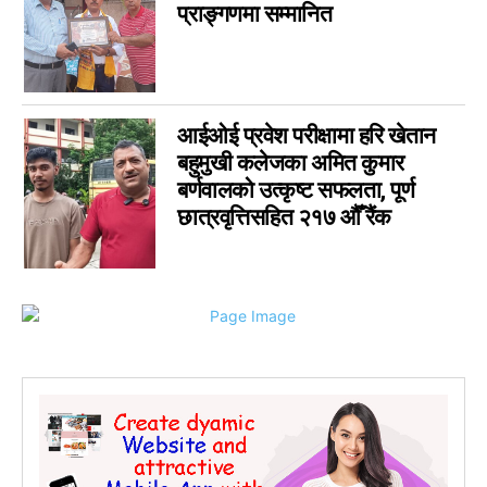
प्राङ्गणमा सम्मानित
आईओई प्रवेश परीक्षामा हरि खेतान
बहुमुखी कलेजका अमित कुमार
बर्णवालको उत्कृष्ट सफलता, पूर्ण
छात्रवृत्तिसहित २१७ औँ रैंक