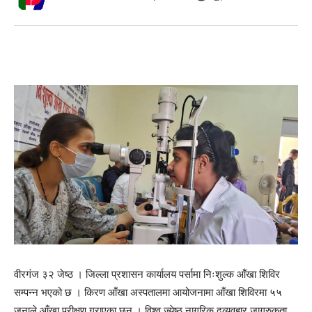
वीरगंज ३२ जेष्ठ । जिल्ला प्रशासन कार्यालय पर्सामा निःशुल्क आँखा शिविर
सम्पन्न भएको छ । किरण आँखा अस्पतालमा आयोजनामा आँखा शिविरमा ५५
जनाले आँखा परीक्षण गराएका छन् । विश्व ज्येष्ठ नागरिक दुव्र्यवहार जागरुकता