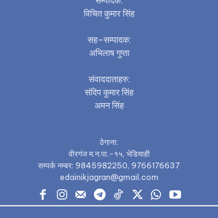
सम्पादक:
विचित कुमार सिंह
सह–सम्पादक:
अभिलाष गुप्ता
संवाददाताहरु:
संदिप कुमार सिंह
अमन सिंह
ठेगाना:
वीरगंज म.न.पा.-१५, भेडियाही
सम्पर्क नम्बर: 9845982250, 9766176637
edainikjagran@gmail.com