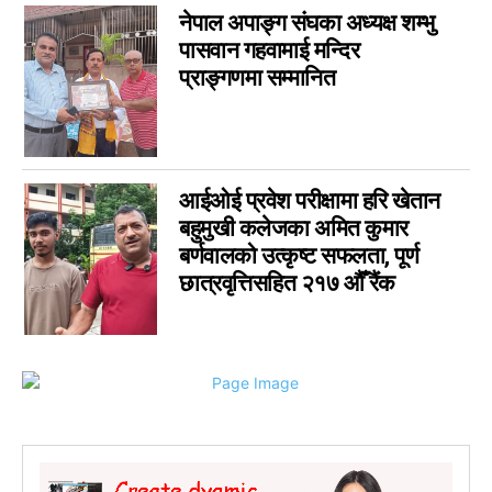
गण्डकी
0
नेपाल अपाङ्ग संघका अध्यक्ष शम्भु
इपेपर
0
पासवान गहवामाई मन्दिर
प्राङ्गणमा सम्मानित
कर्णाली
0
सम्पादकीय
0
जीवनशैली
0
राशिफल
0
आईओई प्रवेश परीक्षामा हरि खेतान
कविता
0
बहुमुखी कलेजका अमित कुमार
सुदूरपश्चिम
0
बर्णवालको उत्कृष्ट सफलता, पूर्ण
छात्रवृत्तिसहित २१७ औँ रैंक