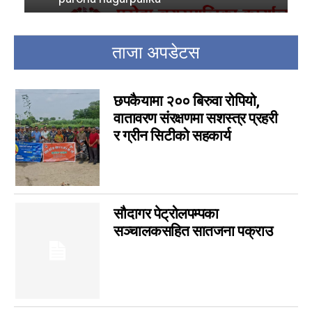
rautahat ad
18
bara ad
16
other ads
16
ताजा अपडेटस
Parsa Ad
14
विशेष
14
छपकैयामा २०० बिरुवा रोपियो,
मनोरञ्जन
7
वातावरण संरक्षणमा सशस्त्र प्रहरी
कृषि
6
र ग्रीन सिटीको सहकार्य
विचार
6
कला
5
चर्चामा
4
सौदागर पेट्रोलपम्पका
अन्तर्वार्ता
3
सञ्चालकसहित सातजना पक्राउ
बागमती
3
आम सञ्चार प्राधिकरणको विज्ञापन
1
फिचर
0
लुम्बिनी
0