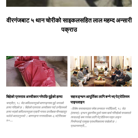
वीरगंजबाट ५ थान चोरीको साइकलसहित लाल महम्द अन्सारी
पक्राउ
बिहेको प्रस्ताव अस्वीकार गरेपछि दुईको हत्या
सहज इन्धन आपूर्तिका लागि बन्ने भए पेट्रोलियम
पाइपलाइन
चन्द्रौटा, १८ जेठ कपिलवस्तुको बाणगङ्गामा दुई जनाको
हत्या गरिएको छ । बिहेको प्रस्ताव अस्वीकार गर्दा उनीहरूको
–विशेष समाचारदाता रमेश लम्साल नयाँदिल्ली, १८ जेठ
हत्या भएको कपिलवस्तुका प्रहरी नायब उपरीक्षक मीनबहादुर
(रासस) : इन्धन ढुवानीमा ठूलो रकम खर्च गरिरहेको सरकारले
घलेले बताउनुभयो । बाणगङ्गा नगरपालिका–६ मटेरियाका
त्यसलाई कम गर्नका लागि पेट्रोलियम पाइप लाइन
७०...
निर्माणलाई प्रमुख प्राथमिकतामा राखेको छ ।
प्रधानमन्त्री...